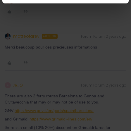
2 people like this
A
matteofarey
Forum|Forum|2 years ago
AUTHOR
Merci beaucoup pour ces précieuses informations
Al_G
Forum|Forum|2 years ago
A
There are also 2 ferry routes Barcelona to Genoa and
Civitavecchia that may or may not be of use to you.
GNV
https://www.gnv.it/en/ports/spain/barcelona
and Grimaldi
https://www.grimaldi-lines.com/en/
there is a small (10%-20%) discount on Grimaldi fares for