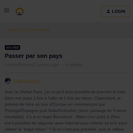
LOGIN
Ask the community
SOLVED
Passer par son pays
Forum|Forum|2 years ago
4 replies
matteofarey
Avec le Global Pass, j’ai vu qu’il était possible de prendre le train
dans son pays 1 fois à l’aller et 1 fois au retour. Cependant, je
prévois de faire un tour d’Europe en commençant par
Portugal/Espagne puis Italie/Grèce/etc (donc passage en France
inévitable). Il y a un trajet Barcelone - Milan (via Lyon) à 25eu,
est-il possible de négocier avec Interrail pour obtenir ce prix sans
utiliser le “trajet retour” ? Si ce n’est pas possible, puis-je utiliser