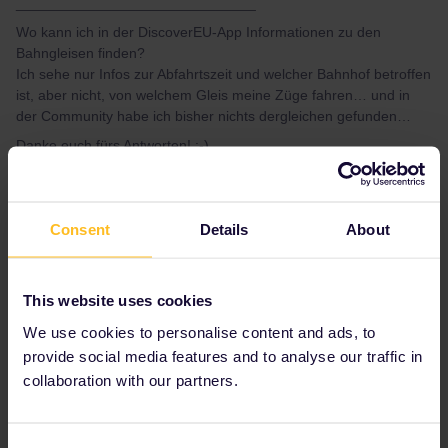
______________________________
Wo kann ich in der DiscoverEU-App Informationen zu den
Bahngleisen finden?
Ich sehe nur Infos zur Abfahrtszeit und welcher Bahnhof betroffen
ist, aber nicht, von welchem Gleis meine Züge fahren… und in
der Community habe ich bisher nichts dergleichen gefunden…
Danke euch fürs Antworten! :-)
Best answer by
AnnaB
Consent
Details
About
Diese Information ist im App nicht erhältlich.
Am besten verwendest du die Apps für die
verschiedene Zuggesellschaften wie DB, SBB
This website uses cookies
oder ÖBB für Information über Gleise.
We use cookies to personalise content and ads, to
provide social media features and to analyse our traffic in
collaboration with our partners.
RailPlanner