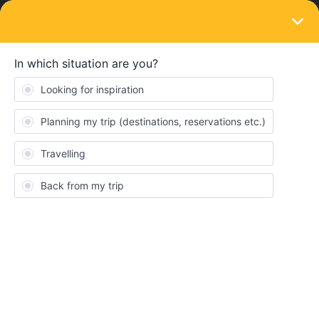
LOGIN
Travelling by train
Travelling without greenpass
Forum|Forum|4 years ago
4 replies
Mig
M
En este otoño hay varios paises como Dinamarca o Suecia que
no requieren de medidas Covid.
Es importante conocer qué posibilidad hay de participar en
Discover EU para visitar esos paises.
¿Hay posibilidad de viajar todo seguido en tren para llegar allí sin
necesidad de documentos sanitarios?