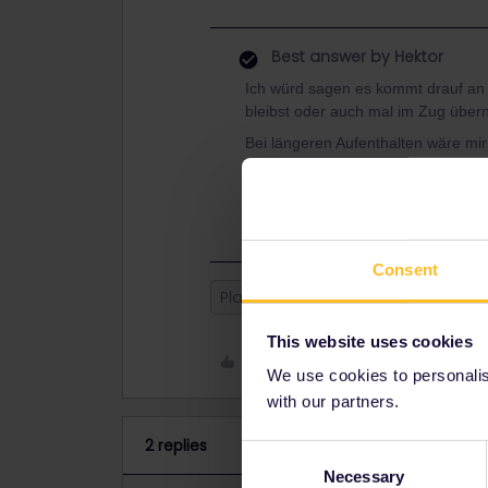
Best answer by
Hektor
Ich würd sagen es kommt drauf an 
bleibst oder auch mal im Zug übern
Bei längeren Aufenthalten wäre mir
Aber unmöglich ist eine Fahrt dami
und eventuell mehr rumkramen, w
Consent
Planning
Backbag
This website uses cookies
Like
We use cookies to personalise
with our partners.
2 replies
Consent
Necessary
Selection