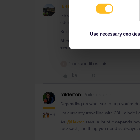
Hektor
ANSWER
Ich würd sagen es kommt drauf an wie d
oder auch mal im Zug übernachtest find
Bei längeren Aufenthalten wäre mir das 
Use necessary cookies
Aber unmöglich ist eine Fahrt damit auc
eventuell mehr rumkramen, wenn man e
1 person likes this
T
Like
ralderton
Railmaster
Depending on what sort of trip you’re do
I’m currently travelling with 28L, albeit 
+9
As
@Hektor
says, a lot of it depends ho
rucksack, the thing you need is always a