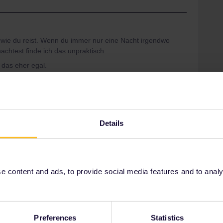
wie du reist. Wenn du immer nur eine Nacht irgendwo
achtest finde ich das unpraktisch.
 das eher egal.
t auch nicht. Man muss vielleicht überlegter packen
enn man etwas sucht.
Details
Share
 content and ads, to provide social media features and to analyse
Oldest first
Preferences
Statistics