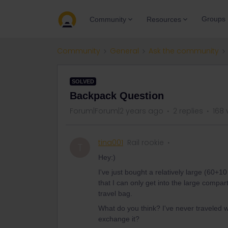
Groups
Community
Resources
Community
General
Ask the community
SOLVED
Backpack Question
Forum|Forum|2 years ago
2 replies
168 
tina001
Rail rookie
T
Hey:)
I've just bought a relatively large (60+1
that I can only get into the large compart
travel bag.
What do you think? I've never traveled 
exchange it?