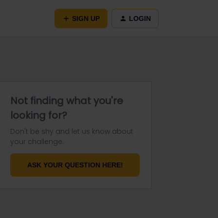
SIGN UP
LOGIN
Not finding what you're
looking for?
Don't be shy and let us know about
your challenge.
ASK YOUR QUESTION HERE!