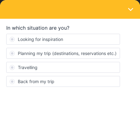
LOGIN
Eurail & Interrail Passes
SOLVED
Aktivierung Global pass
Forum|Forum|3 years ago
4 replies
rebublic
R
Hallo
chIch habe ein Interrail Global Pass und reise im April 2023 3
Tage Nach Paris dann 4 Tage London, 4 Tage Brüssel, und 4
Tage München. Ich habe bei einem Thema gelesen das man sein
pass aktivieren muss was ich nicht ganz versteh, ich habe mein