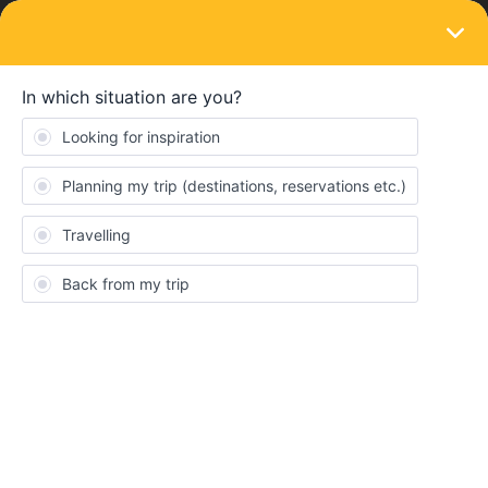
LOGIN
Eurail & Interrail Passes
SOLVED
Will traveling through country of residence
use an in/outbound day?
Forum|Forum|3 years ago
3 replies
Erik Adam
Hallo, ich würde gerne eine Europareise machen und starte in
Deutschland. Fahre zu nächst in den Süden und danach möchte
ich nach Osten, Darf ich mit meinen Interrail-Ticket durch
Deutschland durchfahren ohne das es als Einreise zählt? Also
wenn der Start und das Ende sich nicht in Deutschland befindet!