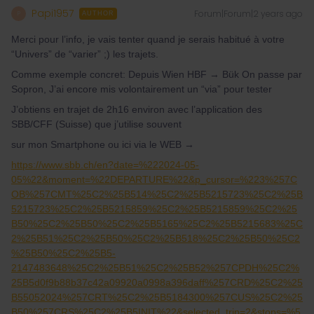
Papi1957
Forum|Forum|2 years ago
P
AUTHOR
Merci pour l’info, je vais tenter quand je serais habitué à votre
“Univers” de “varier” ;) les trajets.
Comme exemple concret: Depuis Wien HBF → Bük On passe par
Sopron, J’ai encore mis volontairement un “via” pour tester
J’obtiens en trajet de 2h16 environ avec l’application des
SBB/CFF (Suisse) que j’utilise souvent
sur mon Smartphone ou ici via le WEB →
https://www.sbb.ch/en?date=%222024-05-
05%22&moment=%22DEPARTURE%22&p_cursor=%223%257C
OB%257CMT%25C2%25B514%25C2%25B5215723%25C2%25B
5215723%25C2%25B5215859%25C2%25B5215859%25C2%25
B50%25C2%25B50%25C2%25B5165%25C2%25B5215683%25C
2%25B51%25C2%25B50%25C2%25B518%25C2%25B50%25C2
%25B50%25C2%25B5-
2147483648%25C2%25B51%25C2%25B52%257CPDH%25C2%
25B5d0f9b88b37c42a09920a0998a396daff%257CRD%25C2%25
B55052024%257CRT%25C2%25B5184300%257CUS%25C2%25
B50%257CRS%25C2%25B5INIT%22&selected_trip=2&stops=%5