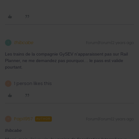
thibcabe
Forum|Forum|2 years ago
T
Les trains de la compagnie GySEV n'apparaissent pas sur Rail
Planner, ne me demandez pas pourquoi… le pass est valide
pourtant.
1 person likes this
P
Papi1957
Forum|Forum|2 years ago
P
AUTHOR
thibcabe