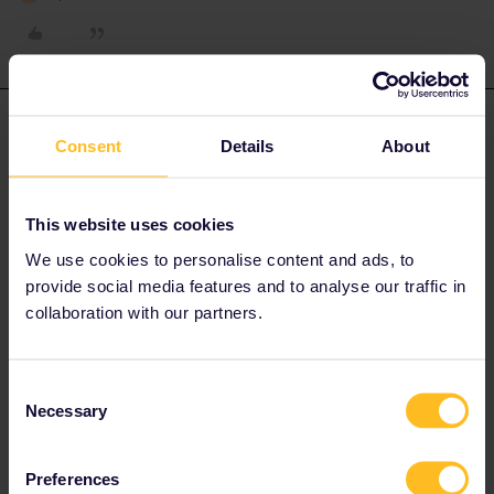
Papi1957
Forum|Forum|2 years ago
P
AUTHOR
Consent
Details
About
merci pour votre réponse
Wow
mais c’est très malin votre idée de passer par Basel
!!!
et éventuellement le train de nuit.
This website uses cookies
En effet le trajet Moutier- Basel_SBB est ~1/3 du prix de Moutier -
We use cookies to personalise content and ads, to
>Buchs (SG)
provide social media features and to analyse our traffic in
En tout cas merci “
thibcabe” pour votre précieuse suggestion ;)
collaboration with our partners.
Retenue !
papi1957 ;)
Consent
edit -Très malin
Necessary
Selection
1 person likes this
T
Preferences