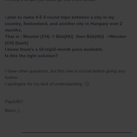
I
plan to make 4-5 X round trips between a city in my
country, Switzerland, and another city in Hungary over 2
months.
That is : Moutier (CH) -> Bük(HU) then Bük(HU) ->Moutier
(CH) (back)
I know there's a 10-trip/2-month pass available.
Is this the right solution?
I have other questions, but this one is crucial before going any
further.
I apologize for my lack of understanding.
🙄
Papi1957
Merci ;)