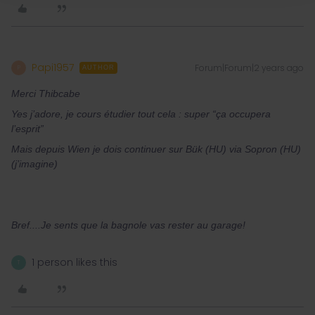
Papi1957
Forum|Forum|2 years ago
P
AUTHOR
Merci Thibcabe
Yes j’adore, je cours étudier tout cela : super “ça occupera
l’esprit”
Mais depuis Wien je dois continuer sur Bük (HU) via Sopron (HU)
(j’imagine)
Bref....Je sents que la bagnole vas rester au garage!
1 person likes this
T