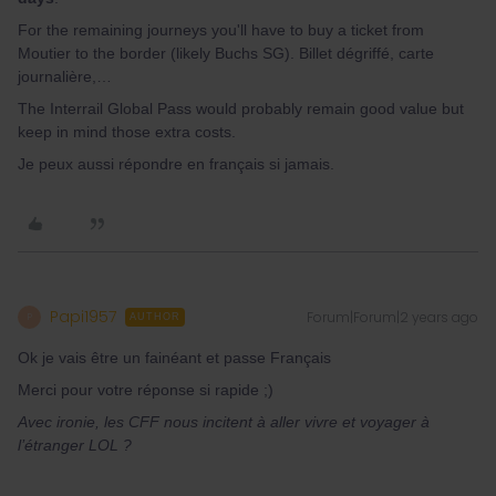
For the remaining journeys you'll have to buy a ticket from
Moutier to the border (likely Buchs SG). Billet dégriffé, carte
journalière,…
The Interrail Global Pass would probably remain good value but
keep in mind those extra costs.
Je peux aussi répondre en français si jamais.
Papi1957
Forum|Forum|2 years ago
P
AUTHOR
Ok je vais être un fainéant et passe Français
Merci pour votre réponse si rapide ;)
Avec ironie, les CFF nous incitent à aller vivre et voyager à
l’étranger LOL ?