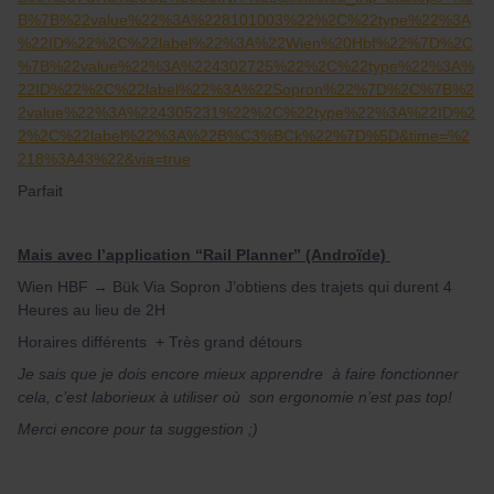
B%7B%22value%22%3A%228101003%22%2C%22type%22%3A
%22ID%22%2C%22label%22%3A%22Wien%20Hbf%22%7D%2C
%7B%22value%22%3A%224302725%22%2C%22type%22%3A%
22ID%22%2C%22label%22%3A%22Sopron%22%7D%2C%7B%2
2value%22%3A%224305231%22%2C%22type%22%3A%22ID%2
2%2C%22label%22%3A%22B%C3%BCk%22%7D%5D&time=%2
218%3A43%22&via=true
Parfait
Mais avec l’application “Rail Planner” (Androïde)
Wien HBF → Bük Via Sopron J’obtiens des trajets qui durent 4
Heures au lieu de 2H
Horaires différents + Très grand détours
Je sais que je dois encore mieux apprendre à faire fonctionner
cela, c’est laborieux à utiliser où son ergonomie n’est pas top!
Merci encore pour ta suggestion ;)