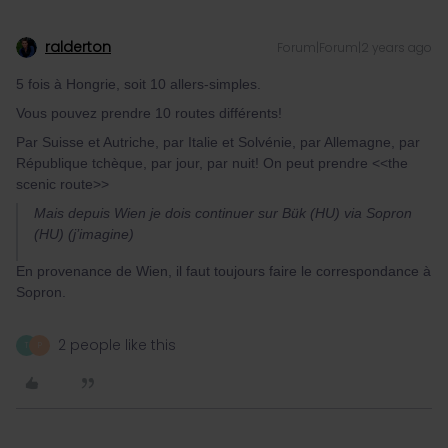
ralderton
Forum|Forum|2 years ago
5 fois à Hongrie, soit 10 allers-simples.
Vous pouvez prendre 10 routes différents!
Par Suisse et Autriche, par Italie et Solvénie, par Allemagne, par
République tchèque, par jour, par nuit! On peut prendre <<the
scenic route>>
Mais depuis Wien je dois continuer sur Bük (HU) via Sopron
(HU) (j’imagine)
En provenance de Wien, il faut toujours faire le correspondance à
Sopron.
2 people like this
T
P