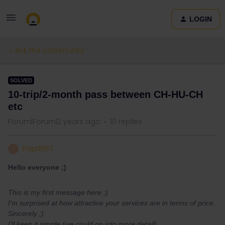
LOGIN
Ask the community
SOLVED
10-trip/2-month pass between CH-HU-CH
etc
Forum|Forum|2 years ago
10 replies
Papi1957
P
Hello everyone ;)
This is my first message here ;)
I'm surprised at how attractive your services are in terms of price.
Sincerely ;)
I'll keep it simple (we could go into more detail)