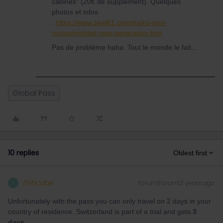
cabines" (20€ de supplément). Quelques
photos et infos
:
https://www.seat61.com/trains-and-
routes/nightjet-new-generation.htm
Pas de problème haha. Tout le monde le fait...
Global Pass
10 replies
Oldest first
thibcabe
Forum|Forum|2 years ago
T
Unfortunately with the pass you can only travel on 2 days in your
country of residence. Switzerland is part of a trial and gets
3
days
.