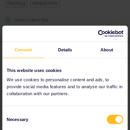
Planning
Global Pass
1 person likes this
A
Consent
Details
About
3 replies
Oldest first
rvdborgt
Forum|Forum|3 years ago
R
This website uses cookies
For all travel you need a valid travel day on your pass, including
We use cookies to personalise content and ads, to
for any return journey.
provide social media features and to analyse our traffic in
collaboration with our partners.
Please ask questions in the community and not via a
private message. That's the quickest way to get a
Consent
response. I don't work for Eurail/Interrail.
Necessary
Selection