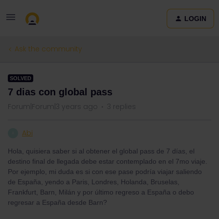
LOGIN
Ask the community
SOLVED
7 dias con global pass
Forum|Forum|3 years ago
3 replies
Abi
A
Hola, quisiera saber si al obtener el global pass de 7 días, el
destino final de llegada debe estar contemplado en el 7mo viaje.
Por ejemplo, mi duda es si con ese pase podría viajar saliendo
de España, yendo a Paris, Londres, Holanda, Bruselas,
Frankfurt, Barn, Milán y por último regreso a España o debo
regresar a España desde Barn?