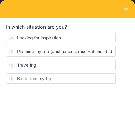
LOGIN
Ask the community
SOLVED
aller retour pass interail
Forum|Forum|2 years ago
2 replies
Alisée Bondoux
Bonjour, j’ai pris un pass de 15 jours interail et je me suis pas
rendu compte que j’ai déjà utilisé mon aller retour pour mon pays
de résidence ( France)
je ne sais pas comment je peux rentrer dans mon pays sachant
qu’il me reste plusieurs jour de voyage sur mon pass que je
n’utiliserai pas…