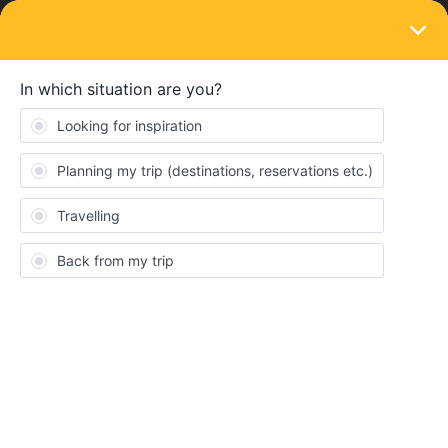
LOGIN
Ask the community
SOLVED
Cherche conseils/compagnons pour
découvrir les montagnes
Forum|Forum|1 year ago
3 replies
Esteban
E
Bonjour, je vois tout le monde qui parle de visiter de villes mais
j’aimerai plutôt partir découvrir des montagnes, il n’y aurait pas
des gens partant pour partir ou qui aurait des conseils sur des
itinéraires à faire en 1 ou 2 semaines? J’ai déjà pensé à la suisse
mais si des gens on déjà réalisé de genre de voyage et veulent
en faire pars ou veulent venir, je suis preneur :)