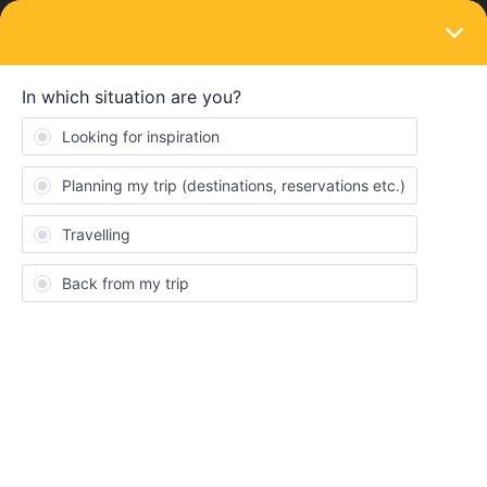
LOGIN
Ask the community
SOLVED
Ferry entre la estacion de tren de Hallstatt,
Austria y el pueblo.
Forum|Forum|1 year ago
1 reply
curra
C
Buenos dias! con nuestro pase interrail tenemos descuento en el
Ferry entre la estación de tren de Hallstatt, Austria, y el pueblo?
Gracias :)
Best answer by
rvdborgt