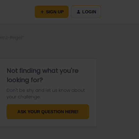
SIGN UP
LOGIN
renz-Regel“
Not finding what you're
looking for?
Don't be shy and let us know about
your challenge.
ASK YOUR QUESTION HERE!