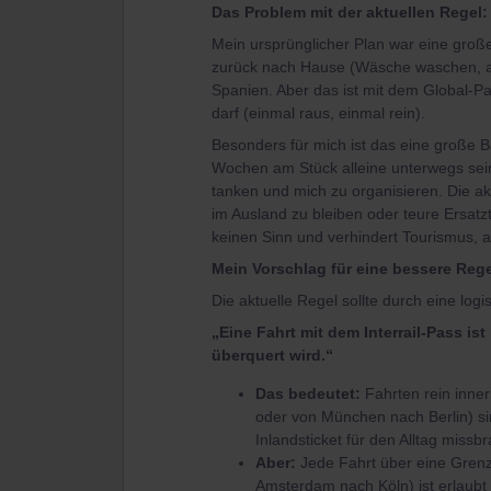
Das Problem mit der aktuellen Regel:
Mein ursprünglicher Plan war eine gro
zurück nach Hause (Wäsche waschen, au
Spanien. Aber das ist mit dem Global-P
darf (einmal raus, einmal rein).
​Besonders für mich ist das eine große B
Wochen am Stück alleine unterwegs sein
tanken und mich zu organisieren. Die ak
im Ausland zu bleiben oder teure Ersat
keinen Sinn und verhindert Tourismus, an
Mein Vorschlag für eine bessere Rege
Die aktuelle Regel sollte durch eine log
„Eine Fahrt mit dem Interrail-Pass i
überquert wird.“
Das bedeutet:
Fahrten rein inne
oder von München nach Berlin) s
Inlandsticket für den Alltag missb
Aber:
Jede Fahrt über eine Grenz
Amsterdam nach Köln) ist erlaubt 