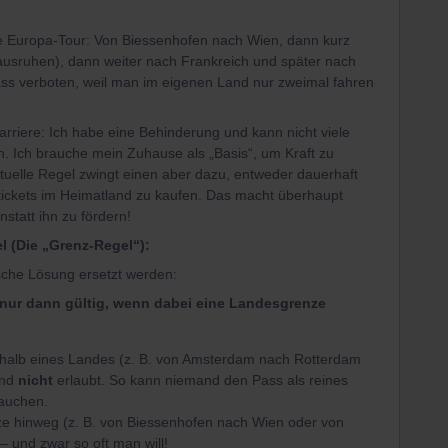
ße Europa-Tour: Von Biessenhofen nach Wien, dann kurz
sruhen), dann weiter nach Frankreich und später nach
ass verboten, weil man im eigenen Land nur zweimal fahren
arriere: Ich habe eine Behinderung und kann nicht viele
. Ich brauche mein Zuhause als „Basis“, um Kraft zu
tuelle Regel zwingt einen aber dazu, entweder dauerhaft
ztickets im Heimatland zu kaufen. Das macht überhaupt
statt ihn zu fördern!
l (Die „Grenz-Regel“):
ische Lösung ersetzt werden:
st nur dann gültig, wenn dabei eine Landesgrenze
rhalb eines Landes (z. B. von Amsterdam nach Rotterdam
ind
nicht
erlaubt. So kann niemand den Pass als reines
rauchen.
e hinweg (z. B. von Biessenhofen nach Wien oder von
– und zwar so oft man will!