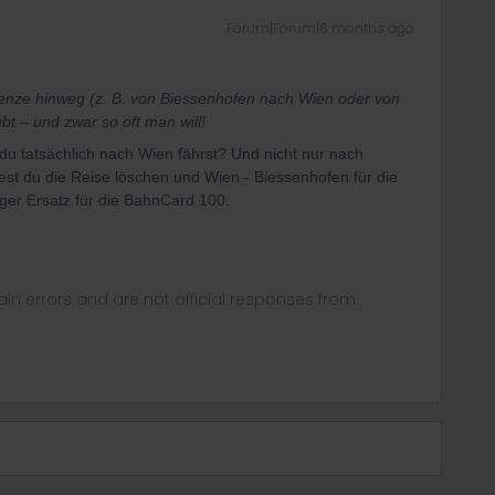
Forum|Forum|6 months ago
enze hinweg (z. B. von Biessenhofen nach Wien oder von
bt – und zwar so oft man will!
du tatsächlich nach Wien fährst? Und nicht nur nach
st du die Reise löschen und Wien - Biessenhofen für die
ger Ersatz für die BahnCard 100.
in errors and are not official responses from