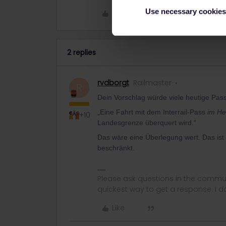
Use necessary cookies
Like
2 replies
rvdborgt
Railmaster
R
Dein Vorschlag würde viele heutige Pas
„Eine Fahrt mit dem Interrail-Pass
im He
+10
Landesgrenze überquert wird.“
Das wäre eine Überlegung wert. Das ist e
beschränkt.
Please ask questions in the commun
quickest way to get a response. I don'
Like