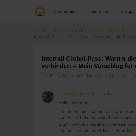
Groups
Community
Resources
Community
General
Ask the community
Interrail Global-Pass: Warum die aktuelle Rege
Interrail Global-Pass: Warum di
verhindert – Mein Vorschlag für
Forum|Forum|6 months ago
2 replies
1
Jakob Kastner
Rail rookie
Hallo zusammen,
​ich möchte hier mal meine Erfahrungen m
zum Glück bei einem Wettbewerb gewon
„nur“ die Hotels bezahlen. Hätte ich den
ich über die fehlende Flexibilität und 