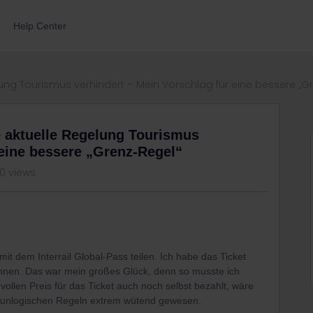
Help Center
lung Tourismus verhindert – Mein Vorschlag für eine bessere „G
e aktuelle Regelung Tourismus
 eine bessere „Grenz-Regel“
20 views
it dem Interrail Global-Pass teilen. Ich habe das Ticket
nen. Das war mein großes Glück, denn so musste ich
 vollen Preis für das Ticket auch noch selbst bezahlt, wäre
die unlogischen Regeln extrem wütend gewesen.