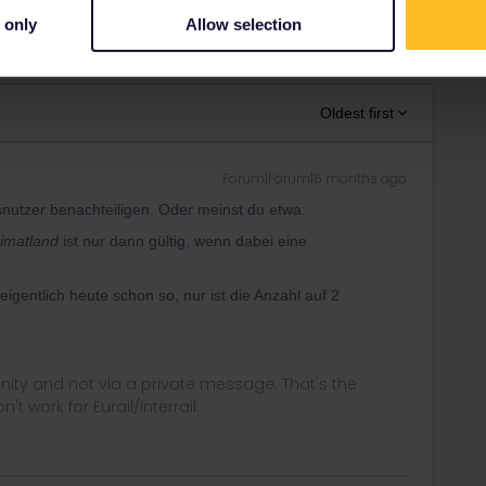
 only
Allow selection
Share
Oldest first
Forum|Forum|6 months ago
snutzer benachteiligen. Oder meinst du etwa:
imatland
ist nur dann gültig, wenn dabei eine
igentlich heute schon so, nur ist die Anzahl auf 2
ity and not via a private message. That's the
t work for Eurail/Interrail.