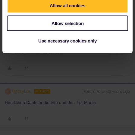
Hey!
Allow all cookies
Hab die Route vor ein paar Jahren auch benutzt. Wie
@rvdborgt
schreibt, mit dem Bus fahren. Vorbuchen nicht
Allow selection
notwendig, sondern einfach zum Busbahnhof hingehen und dort
ein Ticket kaufen. Ich glaube die Busse fahren nicht stündlich
aber doch alle 2-3 Stunden wenn ich mich recht erinnere.
Use necessary cookies only
Ein halbtägiger Aufenthalt in Ventspils kann man sich mMn nach
der Fähre auch noch gönnen.
MaryLou
Forum|Forum|3 years ago
M
AUTHOR
Herzlichen Dank für die Info und den Tip, Martin.