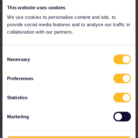
This website uses cookies
3 replies
Oldest first
We use cookies to personalise content and ads, to
provide social media features and to analyse our traffic in
rvdborgt
Forum|Forum|3 years ago
R
collaboration with our partners.
Es gibt keine Züge nach Ventspils. Also am besten einen Bus
suchen.
Consent
Necessary
Selection
Please ask questions in the community and not via a
private message. That's the quickest way to get a
Preferences
response. I don't work for Eurail/Interrail.
1 person likes this
M
Statistics
Marketing
MartinM
Forum|Forum|3 years ago
M
ANSWER