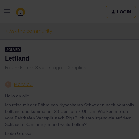
LOGIN
Ask the community
SOLVED
Lettland
Forum|Forum|3 years ago
3 replies
MaryLou
M
Hallo an alle
Ich reise mit der Fähre von Nynashamn Schweden nach Ventspils
Lettland und komme am 23. Juni um 7 Uhr an. Wie komme ich
vom Fährhafen Ventspils nach Riga? Ich steh irgendwie auf dem
Schlauch. Kann mir jemand weiterhelfen?
Liebe Grüsse