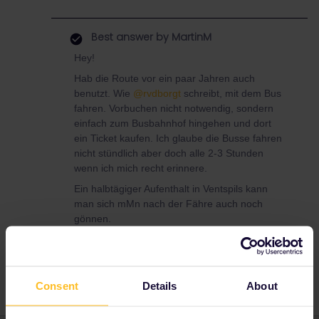
Best answer by
MartinM
Hey!
Hab die Route vor ein paar Jahren auch
benutzt. Wie
@rvdborgt
schreibt, mit dem Bus
fahren. Vorbuchen nicht notwendig, sondern
einfach zum Busbahnhof hingehen und dort
ein Ticket kaufen. Ich glaube die Busse fahren
nicht stündlich aber doch alle 2-3 Stunden
wenn ich mich recht erinnere.
Ein halbtägiger Aufenthalt in Ventspils kann
man sich mMn nach der Fähre auch noch
gönnen.
Consent
Details
About