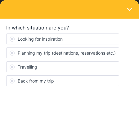
LOGIN
Ask the community
SOLVED
Pass Deutschland/Schewiz
Forum|Forum|2 years ago
11 replies
RobertusBr Jorre
Ich lebe in Deutschland, ich werde im August in mehrere
Städte in die Schweiz fahren, meine Frage ist:
Wenn ich einen Global Pass kaufe, sind Hin- und
Rückfahrkarten mit dem Zug von Deutschland nach Schweiz
inbegriffen oder muss ich zwei Pässe kaufen, einen für die
Schweiz und einen für Deutschland?
Was wäre die günstigste Lösung?