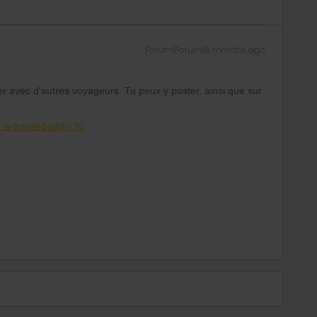
Forum|Forum|6 months ago
ter avec d’autres voyageurs. Tu peux y poster, ainsi que sur
d-a-travel-buddy-76