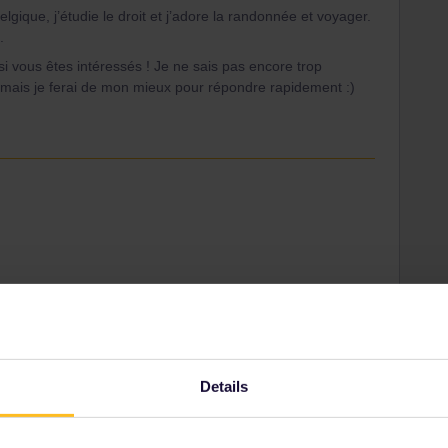
lgique, j’étudie le droit et j’adore la randonnée et voyager.
.
 vous êtes intéressés ! Je ne sais pas encore trop
 mais je ferai de mon mieux pour répondre rapidement :)
ecter avec d’autres voyageurs. Tu peux y poster, ainsi
ind-a-travel-buddy-76
Details