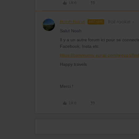
Like
Noah Heine
Rail rookie
AUTHOR
Salut Noah
Il y a un autre forum ici pour se connec
Facebook, Insta etc.
https://community.eurail.com/groups/fin
Happy travels
Merci !
Like