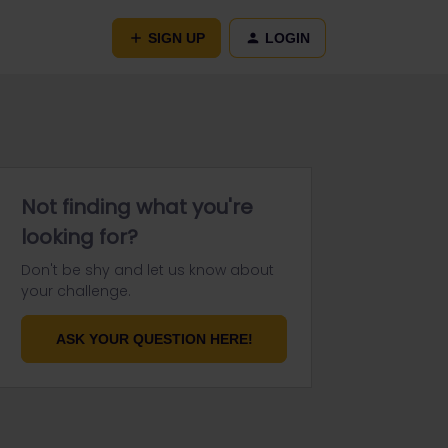
SIGN UP
LOGIN
Not finding what you're
looking for?
Don't be shy and let us know about
your challenge.
ASK YOUR QUESTION HERE!