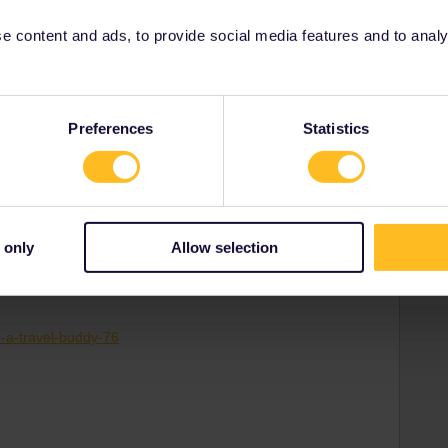
2026
 content and ads, to provide social media features and to analyse
Share
Preferences
Statistics
Oldest first
Forum|Forum|6 months ago
 only
Allow selection
ter avec d’autres voyageurs. Tu peux y poster, ainsi que sur
d-a-travel-buddy-76