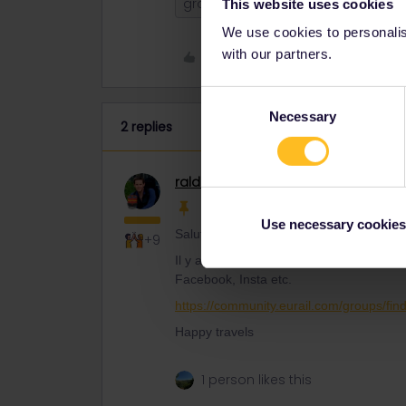
group
Planning
Travelbuddy
This website uses cookies
We use cookies to personalise
with our partners.
Like
Consent
Necessary
Selection
2 replies
ralderton
Railmaster
Use necessary cookies
Salut Noah
+9
Il y a un autre forum ici pour se connec
Facebook, Insta etc.
https://community.eurail.com/groups/fin
Happy travels
1 person likes this