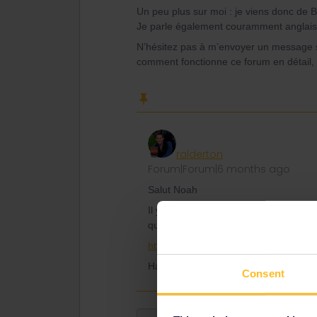
Un peu plus sur moi : je viens donc de Be
Je parle également couramment anglais
N’hésitez pas à m’envoyer un message si
comment fonctionne ce forum en détail,
ralderton
Forum|Forum|6 months ago
Salut Noah
Il y a un autre forum ici pour se conn
que sur Facebook, Insta etc.
https://community.eurail.com/groups/f
Happy travels
Consent