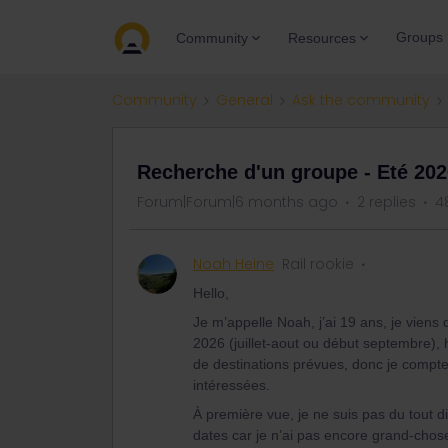
Groups
Community
Resources
Community
General
Ask the community
Recherche d'un groupe - Eté 202
Forum|Forum|6 months ago
2 replies
4
Noah Heine
Rail rookie
Hello,
Je m’appelle Noah, j’ai 19 ans, je viens
2026 (juillet-aout ou début septembre), h
de destinations prévues, donc je compte
intéressées.
À première vue, je ne suis pas du tout dis
dates car je n’ai pas encore grand-chos