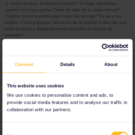
el centro del país. Podríamos hacerlo? O coger dos trenes
cuenta como que gastas 2 días de viaje de tu pase interrail?
Cuantos trenes puedes coger cada día de viaje? No se si me
explico. Y otra pregunta: los trenes de un pueblo a otro (de muy
corta duración y distancia) entran también en el pase de
interrail??
Best answer by
ralderton
Consent
Details
About
Yes, you can take as many trains as you like
on one travel day. Including overnight trains
which depart before midnight.
This website uses cookies
Yes, local and regional trains are just like long-
distance trains. You enter them in the pass as
We use cookies to personalise content and ads, to
normal. The pass isn’t usually valid on city
provide social media features and to analyse our traffic in
transport.
collaboration with our partners.
Consent
Planning
Train
RailPlanner
Interrail
Help