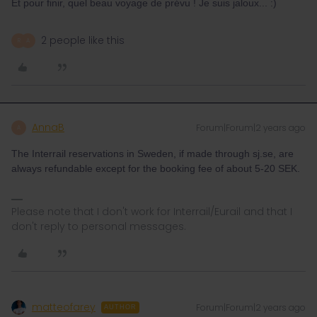
Et pour finir, quel beau voyage de prévu ! Je suis jaloux... :)
2 people like this
R
A
AnnaB
Forum|Forum|2 years ago
A
The Interrail reservations in Sweden, if made through sj.se, are
always refundable except for the booking fee of about 5-20 SEK.
Please note that I don't work for Interrail/Eurail and that I
don't reply to personal messages.
matteofarey
Forum|Forum|2 years ago
AUTHOR