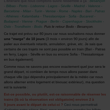
L’itinéraire que nous comptons suivre ressemble à ça :
Besançon
- Bilbao - Porto - Lisbonne - Lagos - Séville - Madrid - Valence -
Barcelone - Milan - Turin - Venise - Rome - Naples - Bari - Patras
- Athènes - Kalambaka - Thesslaonique - Sofia - Bucarest -
Budapest - Vienne - Prague - Berlin - Copenhague - Stockholm -
Oslo - Trondheim - Bodo.
Puis le retour Bodo - Besançon.
Ce trajet est prévu sur 80 jours car nous souhaitons nous donner
une “marge” de 10 jours
(3 mois = environ 90 jours) afin de
palier aux éventuels retards, annulation, grève, etc. Je sais que
certains de ces trajets ne sont pas possible en train (Bari - Patras
en ferry, Lagos - Séville en bus ou encore Sofia - Thessalonique
en bus également).
Comme nous ne savons pas encore exactement quel jour sera le
grand départ, ni combien de temps nous allons passer dans
chaque ville (qui dépendra principalement de la météo car nous
allons alterner entre logement et bivouac extérieur), ma question
est la suivante :
Est-ce possible, ou plutôt, est-ce raisonnable de réserver les
trains (là où la réservation est obligatoire) environ 2 à
5 jours avant le départ de celui-ci ?
Ceci nous permettrait
d’adapter notre séjour. Ainsi, nous pourrions prendre les billets