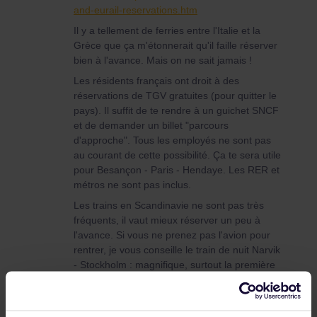
and-eurail-reservations.htm
Il y a tellement de ferries entre l'Italie et la
Grèce que ça m'étonnerait qu'il faille réserver
bien à l'avance. Mais on ne sait jamais !
Les résidents français ont droit à des
réservations de TGV gratuites (pour quitter le
pays). Il suffit de te rendre à un guichet SNCF
et de demander un billet "parcours
d'approche". Tous les employés ne sont pas
au courant de cette possibilité. Ça te sera utile
pour Besançon - Paris - Hendaye. Les RER et
métros ne sont pas inclus.
Les trains en Scandinavie ne sont pas très
fréquents, il vaut mieux réserver un peu à
l'avance. Si vous ne prenez pas l'avion pour
rentrer, je vous conseille le train de nuit Narvik
- Stockholm : magnifique, surtout la première
partie !
Et pour finir, quel beau voyage de prévu ! Je
suis jaloux... :)