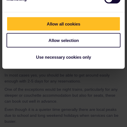
hors saison, surtout les wagons-lits.
Please ask questions in the community and not via a
private message. That's the quickest way to get a
Allow all cookies
response. I don't work for Eurail/Interrail.
Allow selection
Use necessary cookies only
Al_G
Forum|Forum|2 years ago
A
In most cases yes, you should be able to get around easily
enough with 2-5 days for any reservations.
One of the exceptions would be night trains, particularly for any
sleeper or couchette accommodation but also for seats, these
can book out well in advance.
Even though it is a quieter time generally there are local peaks
due to school and long weekend holidays when services can be
busier.