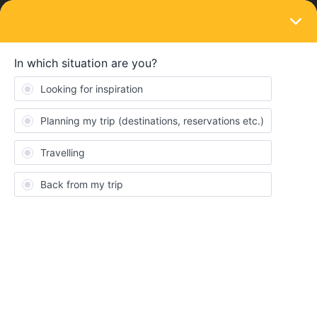
LOGIN
Ask the community
SOLVED
Trains sans réservation
Forum|Forum|1 year ago
5 replies
Heloise93
H
Bonjour,
J’ai prévu 2 trajets, un de Paris à venise et l’autre de berlin à
paris. Ma question concerne les trains sans réservation de place
assise. Pour ces 2 trajets, qui ont des correspondances, une
partie a été réservée avec réservation de place assise et une
autre partie non. En effet, il était indiqué que la réservation de
place assise n’était pas obligatoire. Hors les trajets sans