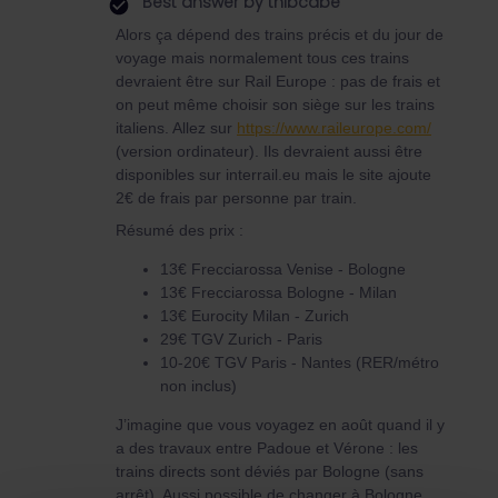
Best answer by
thibcabe
Alors ça dépend des trains précis et du jour de
voyage mais normalement tous ces trains
devraient être sur Rail Europe : pas de frais et
on peut même choisir son siège sur les trains
italiens. Allez sur
https://www.raileurope.com/
(version ordinateur). Ils devraient aussi être
disponibles sur interrail.eu mais le site ajoute
2€ de frais par personne par train.
Résumé des prix :
13€ Frecciarossa Venise - Bologne
13€ Frecciarossa Bologne - Milan
13€ Eurocity Milan - Zurich
29€ TGV Zurich - Paris
10-20€ TGV Paris - Nantes (RER/métro
non inclus)
J’imagine que vous voyagez en août quand il y
a des travaux entre Padoue et Vérone : les
trains directs sont déviés par Bologne (sans
arrêt). Aussi possible de changer à Bologne