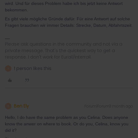
wird. Und für dieses Problem habe ich bis jetzt keine Antwort
bekommen.
Es gibt viele mögliche Gründe dafür. Für eine Antwort auf solche
Fragen brauchen wir immer Details: Strecke, Datum, Abfahrtszeit.
Please ask questions in the community and not via a
private message. That's the quickest way to get a
response. I don't work for Eurail/Interrail.
1 person likes this
A
Ben Ely
Forum|Forum|1 month ago
B
Hello, I do have the same problem as you Celina. Does anyone
know the anwer on where to book. Or do you, Celina, know you
did it?