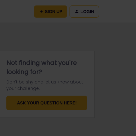
SIGN UP
LOGIN
Not finding what you're
looking for?
Don't be shy and let us know about
your challenge.
ASK YOUR QUESTION HERE!