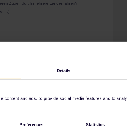
hreren Zügen durch mehrere Länder fahren?
en. :)
eine zusätzlichen Reisetage. Man kann halt an
ch
im Heimatland reisen.
59) kannst du mit sovielen Zügen (der teilnehmenden
 reisen wie du möchtest.
Details
ound
traveldays
 content and ads, to provide social media features and to analyse
Share
Preferences
Statistics