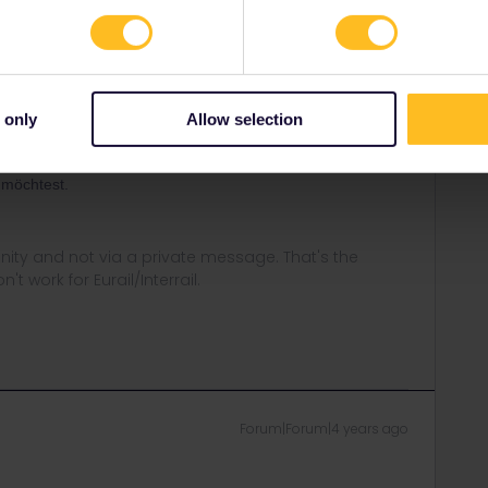
Oldest first
Forum|Forum|4 years ago
 zusätzlichen Reisetage. Man kann halt an maximal 2 der
 only
Allow selection
sen.
annst du mit sovielen Zügen (der teilnehmenden Bahnen)
 möchtest.
ity and not via a private message. That's the
t work for Eurail/Interrail.
Forum|Forum|4 years ago