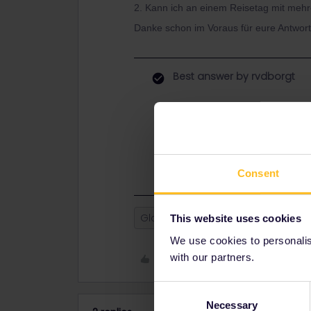
2. Kann ich an einem Reisetag mit me
Danke schon im Voraus für eure Antwort
Best answer by
rvdborgt
Einreise und Ausreise sind k
maximal 2 der Reisetage
au
An einem
Reisetag
(0:00-23:
Bahnen) in sovielen Ländern
Consent
Global Pass
Outbound
Inb
This website uses cookies
We use cookies to personalise
with our partners.
Like
Consent
Necessary
Selection