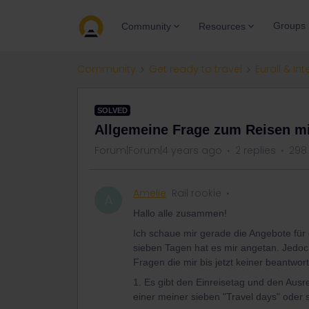
Groups
Community
Resources
Community
Get ready to travel
Eurail & Int
SOLVED
Allgemeine Frage zum Reisen mit
Forum|Forum|4 years ago
2 replies
298
Amelie
Rail rookie
A
Hallo alle zusammen!
Ich schaue mir gerade die Angebote für
sieben Tagen hat es mir angetan. Jedoch 
Fragen die mir bis jetzt keiner beantwor
1. Es gibt den Einreisetag und den Ausr
einer meiner sieben "Travel days" oder 