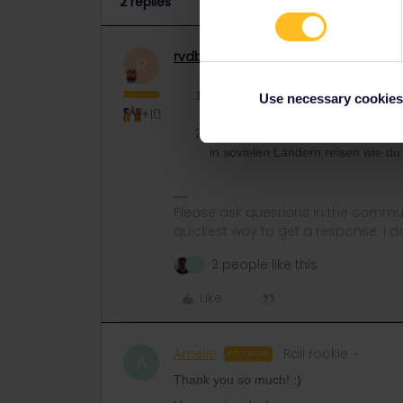
2 replies
rvdborgt
Railmaster
ANSWER
R
Einreise und Ausreise sind keine
Use necessary cookies
+10
Reisetage
auch
im Heimatland rei
An einem
Reisetag
(0:00-23:59) k
in sovielen Ländern reisen wie du
Please ask questions in the commun
quickest way to get a response. I don'
2 people like this
A
Like
Amelie
Rail rookie
AUTHOR
A
Thank you so much! :)