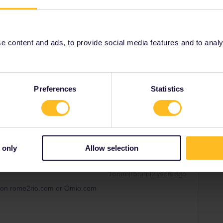
to rely on rome2rio.com or Omio.com
 content and ads, to provide social media features and to analyse
 connection
Preferences
Statistics
Share
 only
Allow selection
Forum|Forum|2 years ago
ly on rome2rio.com or Omio.com