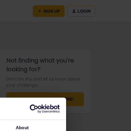
SIGN UP
LOGIN
Not finding what you're
looking for?
Don't be shy and let us know about
your challenge.
ASK YOUR QUESTION HERE!
About