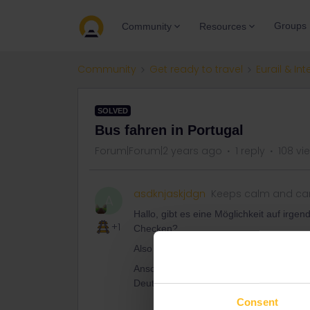
Groups
Community
Resources
Community
Get ready to travel
Eurail & Int
SOLVED
Bus fahren in Portugal
Forum|Forum|2 years ago
1 reply
108 vi
asdknjaskjdgn
Keeps calm and car
A
Hallo, gibt es eine Möglichkeit auf irge
+1
Checken?
Also Bezüglich der Zeiten und Fahrpläne
Ansonsten wollte ich auch fragen, wie di
Deutschland zu vergleichen? könnte man
Consent