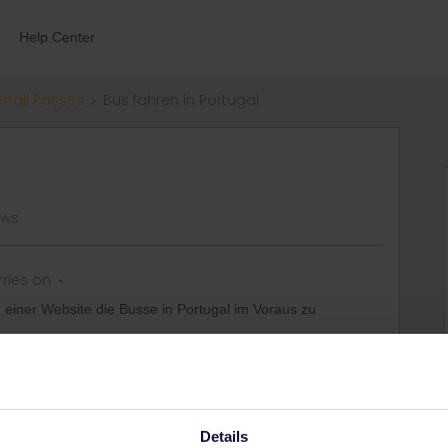
Help Center
errail Passes
Bus fahren in Portugal
ews
ries on
nd einer Website die Busse in Portugal im Voraus zu
n ..
e Busse denn so preislich liegen? ist das mit den Bussen in
 auch vor Ort beim Busfahrer ein Ticket kaufen?
Details