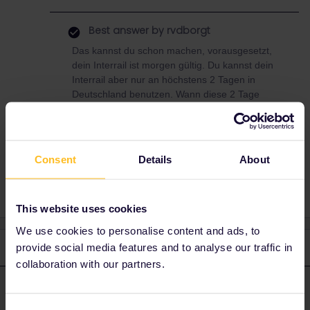
Best answer by
rvdborgt
Das kannst du schon machen, vorausgesetzt,
dein Interrail ist morgen gültig. Du kannst dein
Interrail aber nur an höchstens 2 Tagen in
Deutschland benutzen. Wann diese 2 Tage
sind, ist dir überlassen. Das muss nicht
unbedingt am Anfang und am Ende sein.
Consent
Details
About
This website uses cookies
We use cookies to personalise content and ads, to
2 replies
provide social media features and to analyse our traffic in
Oldest first
collaboration with our partners.
rvdborgt
Forum|Forum|3 years ago
R
ANSWER