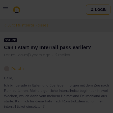
LOGIN
Eurail & Interrail Passes
SOLVED
Can I start my Interrail pass earlier?
Forum|Forum|3 years ago
2 replies
Doroth
D
Hallo,
Ich bin gerade in Italien und überlegen morgen mit dem Zug nach
Rom zu fahren. Meine eigentliche Interrailreise beginnt er in zwei
Wochen, wo ich dann vom meinem Heimatland Deutschland aus
starte. Kann ich für diese Fahr nach Rom trotzdem schon mein
interrail ticket einsetzten?