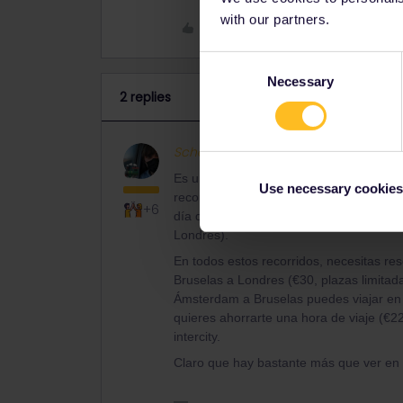
with our partners.
Like
Consent
Necessary
Selection
2 replies
Schelte
Full steam ahead
ANS
Es un recorrido bastante típico - pero s
Use necessary cookies
recorrido que propones tienes trenes dir
+6
día de viaje para cada viaje (4: Praga-
Londres).
En todos estos recorridos, necesitas rese
Bruselas a Londres (€30, plazas limita
Ámsterdam a Bruselas puedes viajar en el
quieres ahorrarte una hora de viaje (€22
intercity.
Claro que hay bastante más que ver en 