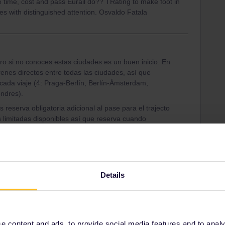
e time, cost and pass Eurail do?? TRating to make foot in
utes with distinguished attention. Osvaldo Fatala
ero si no conoces estas ciudades es un buen inicio. En
renes directos entre todas las ciudades, así que
 cada viaje (4: Praga-Berlín, Berlín-Ámsterdam,
ondres).
 reserva obligatoria adicional al pase para el trajecto
 limitadas disponibles así que reserva cuando
uedes viajar en el Intercity sin reserva, o en
orrarte una hora de viaje (€22, también pierdes
ntercity.
r en Europa; depende de tus gustos e intereses.
Details
 content and ads, to provide social media features and to analyse