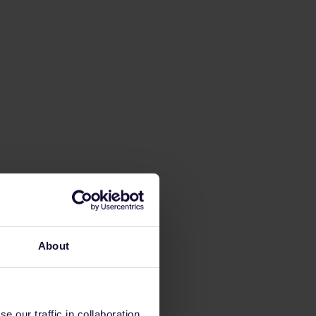
About
 our traffic in collaboration