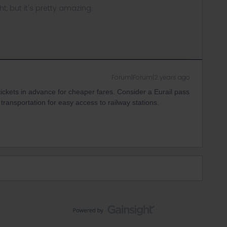
ght, but it's pretty amazing.
Forum|Forum|2 years ago
 tickets in advance for cheaper fares. Consider a Eurail pass
ic transportation for easy access to railway stations.