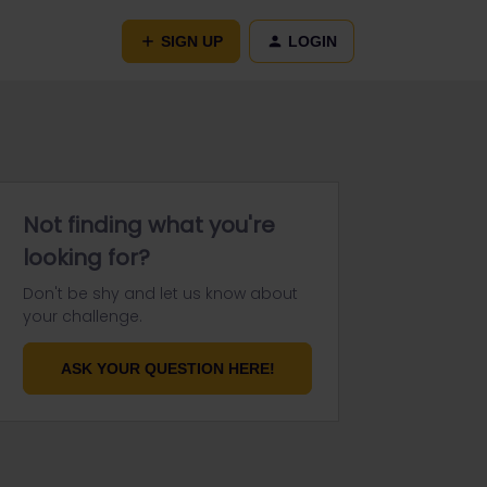
SIGN UP
LOGIN
Not finding what you're
looking for?
Don't be shy and let us know about
your challenge.
ASK YOUR QUESTION HERE!