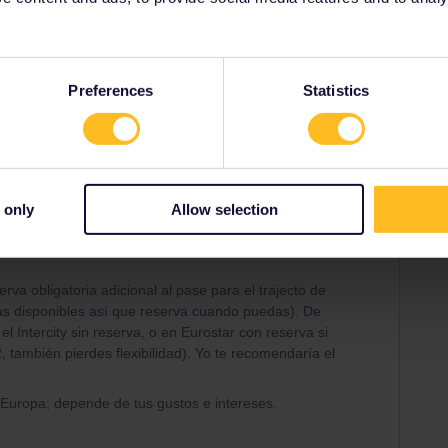
Share
Preferences
Statistics
Oldest first
Forum|Forum|2 years ago
WER
i no conoces estas ciudades es un buen inicio. En en
 only
Allow selection
ectos entre todas las ciudades, así que calcularía con un
Berlín, Berlín-Ámsterdam, Ámsterdam-Bruselas y Bruselas-
rva obligatoria adicional al pase para el trajecto de
das disponibles así que reserva cuando puedas). De
 Intercity sin reserva, o en Eurostar con reserva si
, también pierdes flexibilidad). Yo te recomendaría el
Europa; depende de tus gustos e intereses.