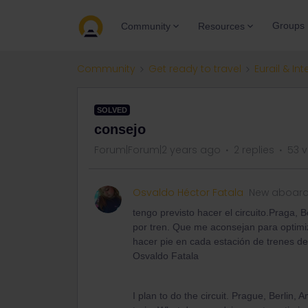
Groups
Community
Resources
Community
Get ready to travel
Eurail & Int
SOLVED
consejo
Forum|Forum|2 years ago
2 replies
53 v
Osvaldo Héctor Fatala
New aboar
tengo previsto hacer el circuito.Praga, 
por tren. Que me aconsejan para optimi
hacer pie en cada estación de trenes de
Osvaldo Fatala
I plan to do the circuit. Prague, Berlin