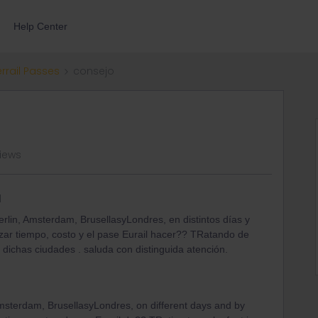
Help Center
errail Passes
consejo
iews
d
Berlin, Amsterdam, BrusellasyLondres, en distintos días y
zar tiempo, costo y el pase Eurail hacer?? TRatando de
 dichas ciudades . saluda con distinguida atención.
, Amsterdam, BrusellasyLondres, on different days and by