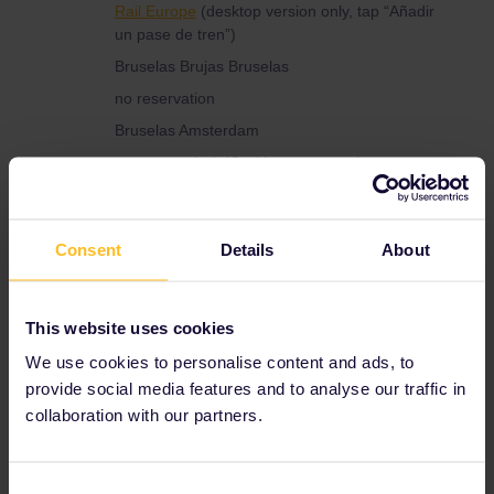
Rail Europe
(desktop version only, tap “Añadir
un pase de tren”)
Bruselas Brujas Bruselas
no reservation
Bruselas Amsterdam
recommended: IC without reservation
Amsterdam Berlin
Tickets & services (oebbtickets.at)
Consent
Details
About
Zurich Sain Moritz
no reservation needed
Sain Moritz Tirano
This website uses cookies
regional trains (recommended) without
We use cookies to personalise content and ads, to
reservation; Bernina Express:
Bernina Express
provide social media features and to analyse our traffic in
- Shop (rhb.ch)
collaboration with our partners.
Tirano Venecia
Billetes de tren y autobús: busca y reserva en
Rail Europe
(desktop version only, tap “Añadir
Consent