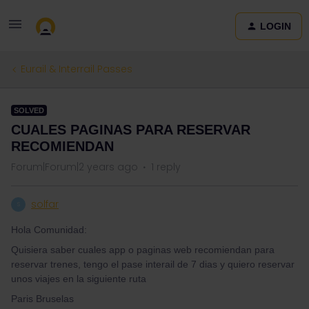
LOGIN
Eurail & Interrail Passes
SOLVED
CUALES PAGINAS PARA RESERVAR
RECOMIENDAN
Forum|Forum|2 years ago
1 reply
solfar
S
Hola Comunidad:
Quisiera saber cuales app o paginas web recomiendan para
reservar trenes, tengo el pase interail de 7 dias y quiero reservar
unos viajes en la siguiente ruta
Paris Bruselas