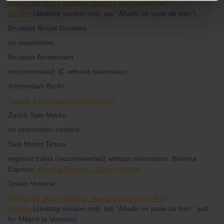
Billetes de tren y autobús: busca y reserva en Rail
Europe
(desktop version only, tap “Añadir un pase de tren”)
Bruselas Brujas Bruselas
no reservation
Bruselas Amsterdam
recommended: IC without reservation
Amsterdam Berlin
Tickets & services (oebbtickets.at)
Zurich Sain Moritz
no reservation needed
Sain Moritz Tirano
regional trains (recommended) without reservation; Bernina
Express:
Bernina Express - Shop (rhb.ch)
Tirano Venecia
Billetes de tren y autobús: busca y reserva en Rail
Europe
(desktop version only, tap “Añadir un pase de tren”; just
for Milano to Venezia)