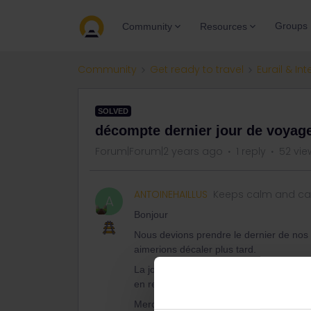
Groups
Community
Resources
Community
Get ready to travel
Eurail & Int
SOLVED
décompte dernier jour de voyag
Forum|Forum|2 years ago
1 reply
52 vie
ANTOINEHAILLUS
Keeps calm and car
A
Bonjour
Nous devions prendre le dernier de nos
aimerions décaler plus tard.
La journée étant entamée, il me semble
en reprofiter plus tard? Je me trompe?
J
Merci d'avance