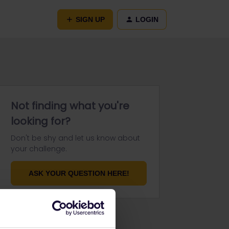
SIGN UP
LOGIN
Not finding what you're
looking for?
Don't be shy and let us know about
your challenge.
ASK YOUR QUESTION HERE!