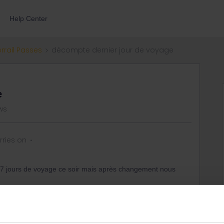
Help Center
errail Passes
décompte dernier jour de voyage
e
ws
ries on
 7 jours de voyage ce soir mais après changement nous
 pas possible d'annuler complètement cette journée pour
 'aurai dû annuler avant minuit?