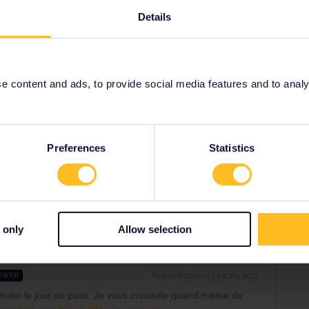
Details
ur annuler le jour de pass. Je vous conseille quand
t :
https://eurail.zendesk.com/hc/en-001/requests/new
 content and ads, to provide social media features and to analyse
Preferences
Statistics
Share
 only
Allow selection
Forum|Forum|2 years ago
SWER
nuler le jour de pass. Je vous conseille quand même de