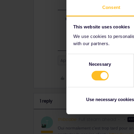
Consent
Best answer by
thibcabe
This website uses cookies
Oui normalement c'est trop tard po
même de contacter le service clien
We use cookies to personalise
with our partners.
Consent
App
Travel Day
Necessary
Selection
Like
Use necessary cookies
1 reply
thibcabe
Full steam ahead
AN
T
Oui normalement c'est trop tard pour an