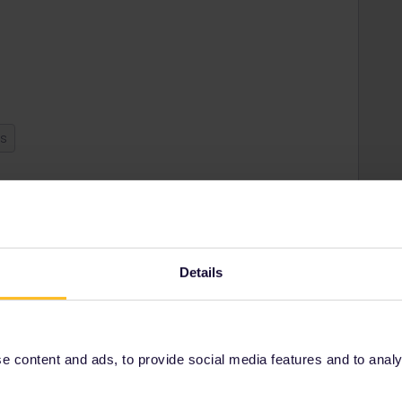
ss
Share
Oldest first
Details
Forum|Forum|3 years ago
das helfen. Du kannst hier lesen wie mann ein "Pass
 content and ads, to provide social media features and to analyse
ses/ordering-info/refund-exchange-policy