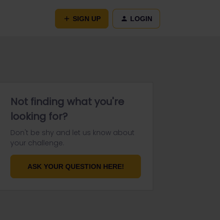
SIGN UP
LOGIN
Not finding what you're
looking for?
Don't be shy and let us know about
your challenge.
ASK YOUR QUESTION HERE!