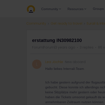
Groups
Community
Resources
Community
Get ready to travel
Eurail & Int
erstattung IN30982100
Forum|Forum|3 years ago
3 replies
86 
Lea Jöchle
New aboard
L
Hallo liebes Interrail-Team.
Ich habe gestern aufgrund der flugausfä
gebucht. Diese konnte ich allerdings ni
keine Sitzplätze mehr gestern oder heute
haben die Tickets umsonst gekauft da wi
annehmbaren Zeitraum nutzen können. Ic