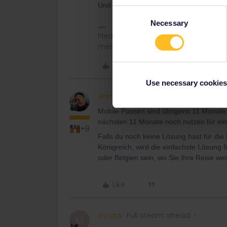
Und bitte nimm dass Passnummer obe
Consent
Necessary
Selection
Please note that I don't work for Inte
messages.
Like
Use necessary cookies
BrendanDB
Full steam ahead
Mobile Passen sind übrigens 11 Monate g
nächsten 11 Monate noch nutzen für ei
+8
Falls du noch keine Lösung hast für die 
Königreich, wird die einfachste Lösung
oder Belgien sein, wo Sie Ihre Reise we
Like
mcadv
Full steam ahead
M