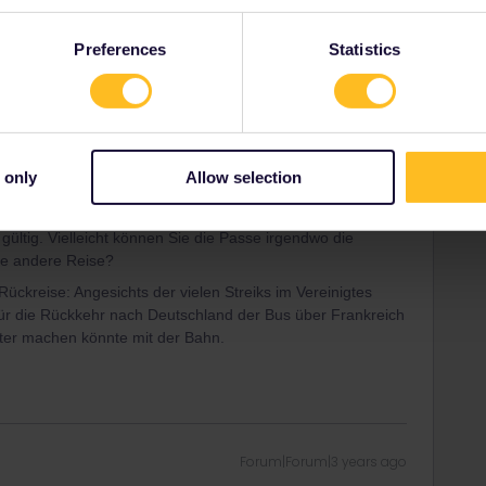
n weg damit niemand anders das Nummer verwendet.
Preferences
Statistics
rrail/Eurail and that I don't reply to personal
 only
Allow selection
Forum|Forum|3 years ago
ültig. Vielleicht können Sie die Passe irgendwo die
ne andere Reise?
Rückreise: Angesichts der vielen Streiks im Vereinigtes
 für die Rückkehr nach Deutschland der Bus über Frankreich
iter machen könnte mit der Bahn.
Forum|Forum|3 years ago