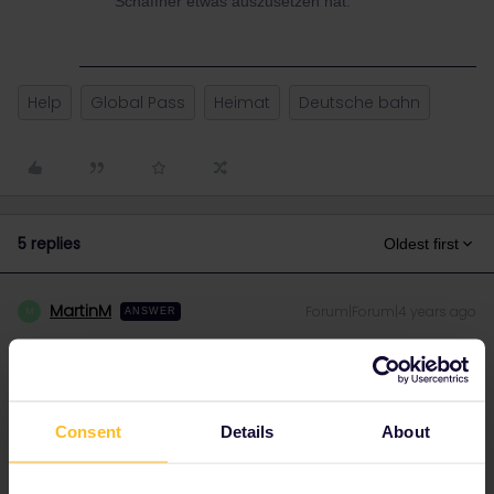
Schaffner etwas auszusetzen hat.
Help
Global Pass
Heimat
Deutsche bahn
5 replies
Oldest first
MartinM
Forum|Forum|4 years ago
M
ANSWER
Offiziell ist es nicht erlaubt (siehe T&C von Eurail), 95% der
Schaffner werden aber nicht meckern… Aber man muss sich halt
bewusst sein, dass es zu einer teuren Fahrgeldnacherhebung
kommt, wenn ein Schaffner etwas auszusetzen hat.
Consent
Details
About