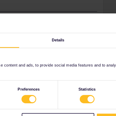
rastruktur/trafimage/karten/karte-geltungsbereich-
Details
 content and ads, to provide social media features and to analyse
Share
Oldest first
Preferences
Statistics
Forum|Forum|4 years ago