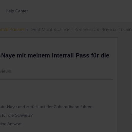
Help Center
errail Passes
Geht Montreuz nach Rochers-de-Naye mit meinem
aye mit meinem Interrail Pass für die
 views
-de-Naye und zurück mit der Zahnradbahn fahren.
s für die Schweiz?
ine Antwort.