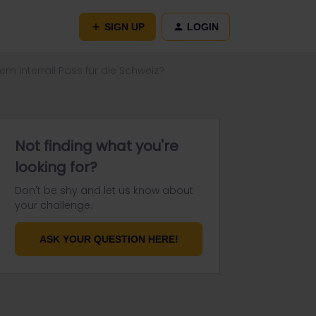
SIGN UP
LOGIN
 Interrail Pass für die Schweiz?
Not finding what you're
looking for?
Don't be shy and let us know about
your challenge.
ASK YOUR QUESTION HERE!