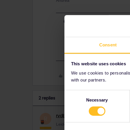
Andrea
Best answer by
rvdborgt
Leider gilt dort Interrail nicht:
https://www.sbb.ch/content/dam/inf
InterRail-EuRail.pdf
Consent
This website uses cookies
We use cookies to personalise
Like
with our partners.
Consent
2 replies
Necessary
Selection
rvdborgt
Railmaster
ANSWER
R
Leider gilt dort Interrail nicht: