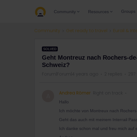
Groups
Community
Resources
Community
Get ready to travel
Eurail & Int
SOLVED
Geht Montreuz nach Rochers-de-N
Schweiz?
Forum|Forum|4 years ago
2 replies
297
Andrea Römer
Right on track
A
Hallo
Ich möchte von Montreux nach Rochers
Geht das auch mit meinem Interrail Pas
Ich danke schon mal und freu mich auf e