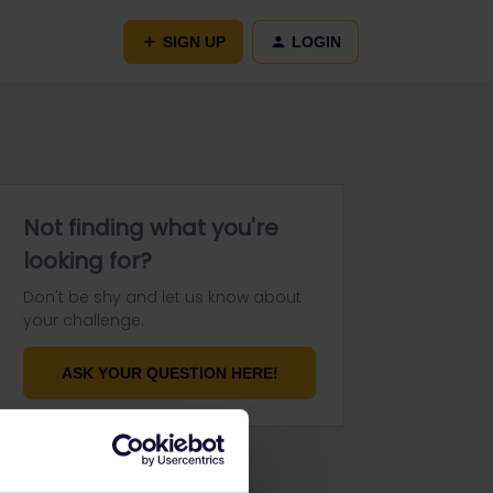
SIGN UP
LOGIN
Not finding what you're
looking for?
Don't be shy and let us know about
your challenge.
ASK YOUR QUESTION HERE!