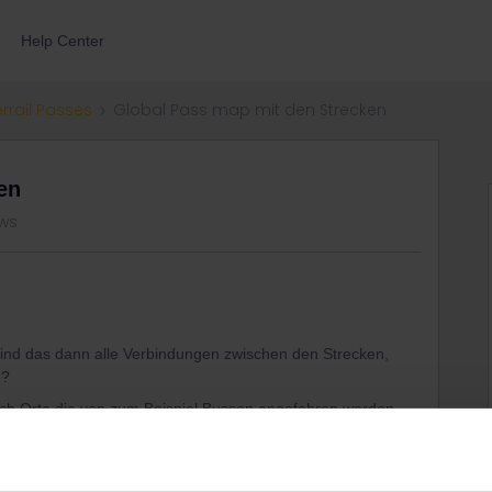
Help Center
errail Passes
Global Pass map mit den Strecken
en
ews
 Sind das dann alle Verbindungen zwischen den Strecken,
n?
noch Orte die von zum Beispiel Bussen angefahren werden.
s individuell abhängig von dem jeweiligen Unternehmen?