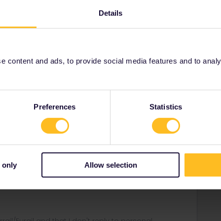
Details
Share
 content and ads, to provide social media features and to analyse
Preferences
Statistics
Forum|Forum|4 years ago
 einbegriffen wenn es sich nicht um einem Ersatzbuss für
schafte die einbegriffen sind.
 only
Allow selection
p/tips-and-tricks/trains-europe/railway-companies