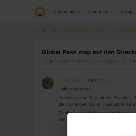
Groups
Community
Resources
Community
Get ready to travel
Eurail & Int
Global Pass map mit den Streck
Forum|Forum|4 years ago
1 reply
44 vi
Moritz Meier
Rail rookie
Hallo zusammen,
es gibt ja diese Map mit den Strecken.
die ich mit dem Global Pass fahren kan
Es gibt ja sicherlich auch dazwischen 
Gilt da der Pass dann auch oder ist da