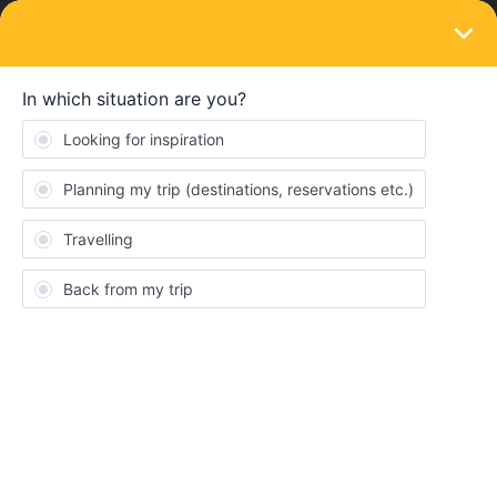
LOGIN
Eurail & Interrail Passes
SOLVED
I need a Pass Cover number when adding
traveller information
Forum|Forum|5 years ago
3 replies
ZOHRA
Z
Bonjour
Je rencontre une difficulté lors de la complétude du formulaire
“ Ajouter les informations du voyageur”
il m’est demande de mettre le NUMÉRO DE POCHETTE DU
PASS seulement quand je rentre celui qui est indiqué en haut à