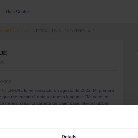
Help Center
errail Passes
INTERRAIL, UN NUEVO LENGUAJE
JE
ws
oard
e INTERRAIL lo he realizado en agosto de 2022. Mi primera
fue que me encontré ante un nuevo lenguaje: "Mi pase, mi
de trenes, crear tu carpeta de viaje, pase interrail global,
so etc…”. En el fondo es un lenguaje muy sencillo pero si
hora de interpretarlo. En este blog intento traducírtelo de la
 haré referencia al "pase movil" porque es el que utilizó
Details