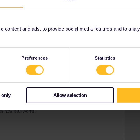
es el enlace:
m/2022/09/vianovatojes-interrail_4.html
 content and ads, to provide social media features and to analyse
Share
Preferences
Statistics
 only
Allow selection
Forum|Forum|3 years ago
right spirit. Also good to link to as we see a lot of
h how it all works.