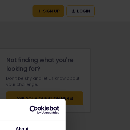
SIGN UP
LOGIN
Not finding what you're
looking for?
Don't be shy and let us know about
your challenge.
ASK YOUR QUESTION HERE!
About