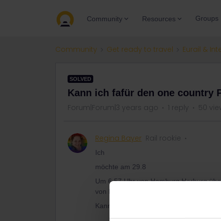
Groups
Community
Resources
Community
Get ready to travel
Eurail & Int
SOLVED
Kann ich fafür den one country 
Forum|Forum|3 years ago
1 reply
50 vie
Regina Bayer
Rail rookie
Ich
möchte am 29.8
Um 6:57 Uhr von Hamburg Harburg über
von London, Brüssel über Köln zurück
Kann ich fafür den one country Pass nu