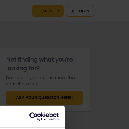
SIGN UP
LOGIN
Not finding what you're
looking for?
Don't be shy and let us know about
your challenge.
ASK YOUR QUESTION HERE!