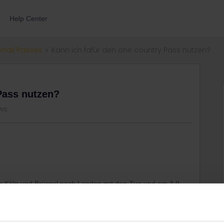
Help Center
errail Passes
Kann ich fafür den one country Pass nutzen?
Pass nutzen?
ws
 Köln und Brüssel nach London mit den Zug und am 3.9
 nach Hamburg Harbug
tzen?