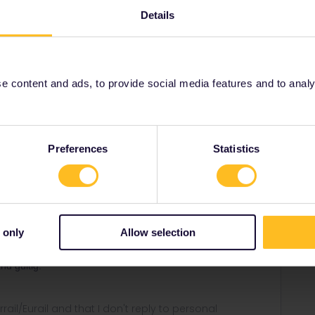
Details
em Land gültig.
 content and ads, to provide social media features and to analyse
Share
Preferences
Statistics
 only
Allow selection
Forum|Forum|3 years ago
nd gültig.
rrail/Eurail and that I don't reply to personal