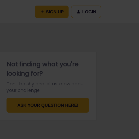
SIGN UP
LOGIN
Not finding what you're
looking for?
Don't be shy and let us know about
your challenge.
ASK YOUR QUESTION HERE!