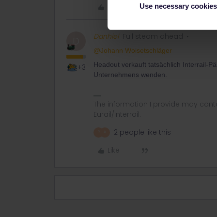
Like
Use necessary cookies
Danhiel
Full steam ahead
D
@Johann Woisetschläger
Headout verkauft tatsächlich Interrail-P
+3
Unternehmens wenden.
The information I provide may conta
Eurail/Interrail.
2 people like this
R
A
Like