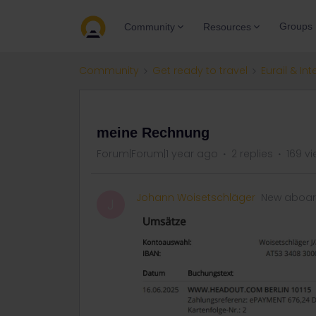
Groups
Community
Resources
Community
Get ready to travel
Eurail & Int
QUESTION
meine Rechnung
Forum|Forum|1 year ago
2 replies
169 v
Johann Woisetschläger
New aboa
J