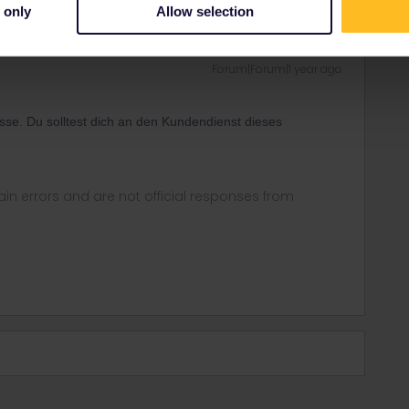
 only
Allow selection
Forum|Forum|1 year ago
ässe. Du solltest dich an den Kundendienst dieses
in errors and are not official responses from