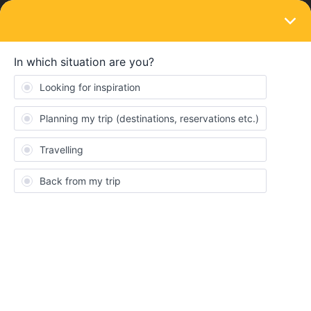
LOGIN
Eurail & Interrail Passes
SOLVED
Nachtzüge
Forum|Forum|5 years ago
1 reply
paulinehls
P
hey,
ich verstehe nicht ganz, wie die Rechnung mit den Nachtzügen
abläuft?
wenn ich nachmittags in einer Stadt starte und am nächsten
morgen ankomme, gilt dass das als eine fahrt oder als 2, da ich
an zwei verschiedenen tagen unterwegs war?