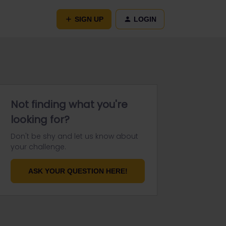
SIGN UP
LOGIN
Not finding what you're
looking for?
Don't be shy and let us know about
your challenge.
ASK YOUR QUESTION HERE!