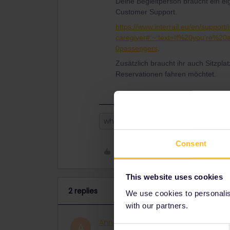
Deine Begleitperson braucht ein eige
Customer Support.
https://www.interrail.eu/en/support/i
caregiver#:~:text=If%20you're%20
0passengers
.
Zusätzlich braucht ihr auch Sitzpla
Reservationen fahren möchtet.
wheelchair
caregiver
Consent
Like
This website uses cookies
2 replies
We use cookies to personalise
with our partners.
AnnaB
Railly clever
ANSWER
A
Consent