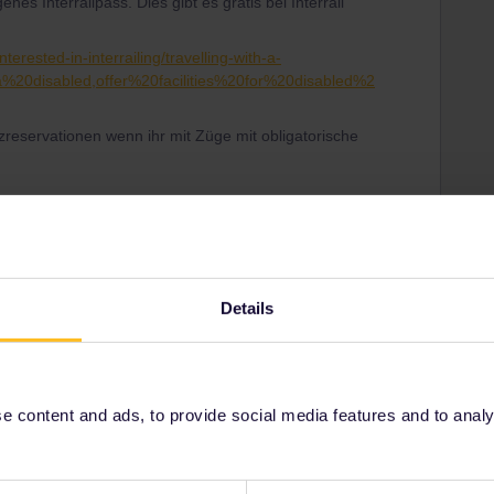
nes Interrailpass. Dies gibt es gratis bei Interrail
nterested-in-interrailing/travelling-with-a-
a%20disabled,offer%20facilities%20for%20disabled%2
tzreservationen wenn ihr mit Züge mit obligatorische
Details
Share
Oldest first
 content and ads, to provide social media features and to analyse
Forum|Forum|3 years ago