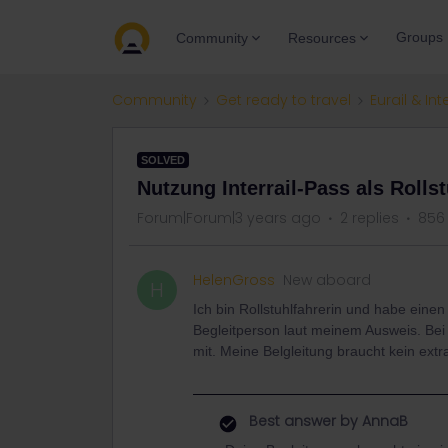
Groups
Community
Resources
Community
Get ready to travel
Eurail & Int
SOLVED
Nutzung Interrail-Pass als Rolls
Forum|Forum|3 years ago
2 replies
856
HelenGross
New aboard
H
Ich bin Rollstuhlfahrerin und habe ein
Begleitperson laut meinem Ausweis. Be
mit. Meine Belgleitung braucht kein extra
Best answer by
AnnaB