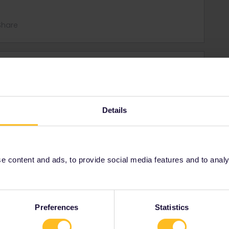
Share
Oldest first
Forum|Forum|3 years ago
Details
ig to Carcassonne and on sept 18th i need to move back
 smartphone with me but I don’t have the time to wait for
 be delivered before sept 7th). Is there a possibility to print
 content and ads, to provide social media features and to analyse
 aber in jedem Reisezentrum der DB am Bahnhof kaufen -
Preferences
Statistics