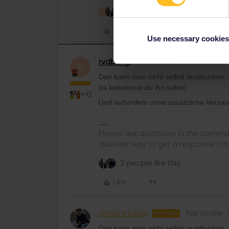
3 people like this
R
Like
Use necessary cookies
rvdborgt
Railmaster
R
Den kann man nicht selbst ausdrucken,
da bekommst du ihn sofort.
+10
Und außerdem ohne zusätzliche Versan
Please ask questions in the commun
quickest way to get a response. I don'
2 people like this
Like
Vincent Kokot
Rail rookie
AUTHOR
Den kann man nicht selbst ausdrucken,