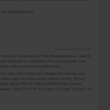
 die schnelle Antwort!
Forum|Forum|3 years ago
d noch eine 3-mon pass zu 50% Rabatt gerade vor etwa 35
nd eine Schlange von wenigstens 30 Leute draussen. Das
gere. DB hat ab 8 bis 20 geöffnet dort.
ann auch sofort einige diese lästige RES machen-aber
sten satt extra (kann mann meiden mit NV), DB soll
 findest- jedoch RES für INlands RENFE ZÜge machen
talan). Direkt TGV FR->ES kosten noch sehr viel mehr als