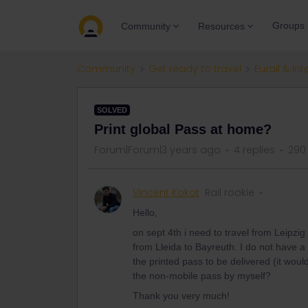
Groups
Community
Resources
Community
Get ready to travel
Eurail & Int
SOLVED
Print global Pass at home?
Forum|Forum|3 years ago
4 replies
290
Vincent Kokot
Rail rookie
Hello,
on sept 4th i need to travel from Leipz
from Lleida to Bayreuth. I do not have a
the printed pass to be delivered (it would
the non-mobile pass by myself?
Thank you very much!