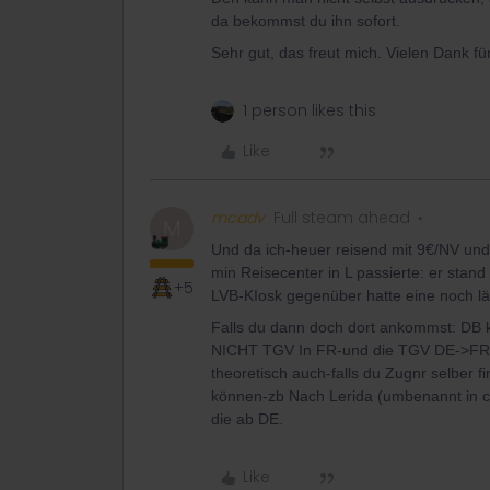
da bekommst du ihn sofort.
Sehr gut, das freut mich. Vielen Dank für
1 person likes this
Like
mcadv
Full steam ahead
M
Und da ich-heuer reisend mit 9€/NV un
min Reisecenter in L passierte: er sta
+5
LVB-KIosk gegenüber hatte eine noch län
Falls du dann doch dort ankommst: DB k
NICHT TGV In FR-und die TGV DE->FR ko
theoretisch auch-falls du Zugnr selber
können-zb Nach Lerida (umbenannt in ca
die ab DE.
Like