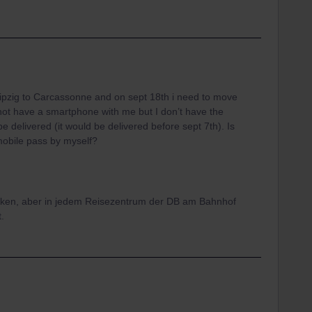
Leipzig to Carcassonne and on sept 18th i need to move
 not have a smartphone with me but I don’t have the
be delivered (it would be delivered before sept 7th). Is
-mobile pass by myself?
cken, aber in jedem Reisezentrum der DB am Bahnhof
.