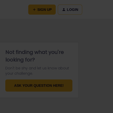
SIGN UP
LOGIN
Not finding what you're
looking for?
Don't be shy and let us know about
your challenge.
ASK YOUR QUESTION HERE!