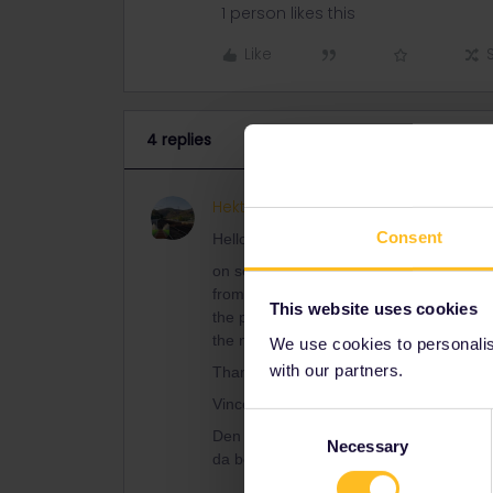
1 person likes this
Like
4 replies
Hektor
ANSWER
Consent
Hello,
on sept 4th i need to travel from Leipz
from Lleida to Bayreuth. I do not have a
This website uses cookies
the printed pass to be delivered (it would
the non-mobile pass by myself?
We use cookies to personalise
with our partners.
Thank you very much!
Vincent Kokot
Consent
Den kann man nicht selbst ausdrucken,
Necessary
Selection
da bekommst du ihn sofort.