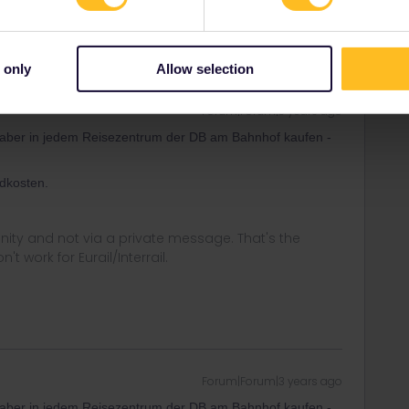
 only
Allow selection
Forum|Forum|3 years ago
 aber in jedem Reisezentrum der DB am Bahnhof kaufen -
dkosten.
ity and not via a private message. That's the
t work for Eurail/Interrail.
Forum|Forum|3 years ago
 aber in jedem Reisezentrum der DB am Bahnhof kaufen -