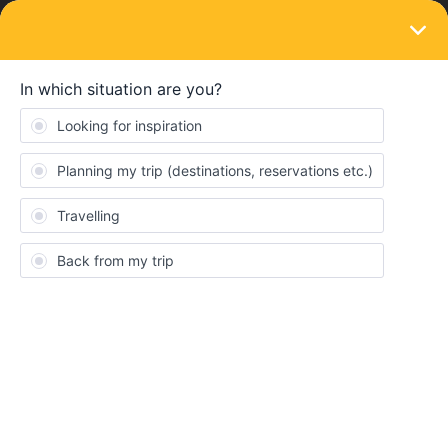
LOGIN
Eurail & Interrail Passes
SOLVED
Problemas pase
Forum|Forum|3 years ago
8 replies
Carla Turu Gorro
Buenas! Estamos haciendo el interrail 3 personas y nos hemos
encontrado con un problema. El sábado dia 3 de septiembre
cojemos el tren dirección Milan y no nos deja poner el intinerario
en el pase. Sin embargo nos pide que añadamos un 5º viaje.
Cuando compramos la reserva de asientos, el viaje de Berlin -
Florencia (18:31 Berlín Hbf a 08:23 venezia y luego nos marcaba
un transbordo de 08:40 a 10:39 hacia firenze) nos lo contaba