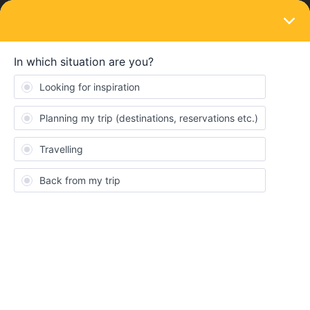
LOGIN
Eurail & Interrail Passes
SOLVED
Rückerstattung
Forum|Forum|2 years ago
1 reply
Eva74
E
Meine Tochter hat ihr Ticket aktiviert, dann keine Reservierung
bekommen. Gibt es irgendeine Chance, ein aktiviertes Ticket
zurückzugeben?
Best answer by
thibcabe