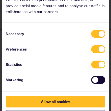
private message. That's the quickest way to get a
provide social media features and to analyse our traffic in
response. I don't work for Eurail/Interrail.
collaboration with our partners.
Consent
Necessary
Selection
mcadv
Forum|Forum|4 years ago
M
Check zeker toch ook de prijzen op bahn.de voor (huis)-bestem
Preferences
in CH, kan nog behoorlijk lager zijn als je vermoed. Vermoedelijk
is IR enkel interessant als je IN CH ook nog flinke reizen denkt te
maken-dat is daar peperduur zonder al die ABOś die Zwitsers
Statistics
altijd hebben.
Marketing
Allow all cookies
rvdborgt
Forum|Forum|4 years ago
R