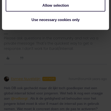
Check zeker toch ook de prijzen op bahn.de voor (huis)-bestem
Allow selection
in CH, kan nog behoorlijk lager zijn als je vermoed.
Dat klopt inderdaad. Als je alleen maar een retour Zwitserland
wilt, zijn gewone tickets meestal goedkoper. De beste website
Use necessary cookies only
daarvoor is die van
DB
.
Please ask questions in the community and not via a
private message. That's the quickest way to get a
response. I don't work for Eurail/Interrail.
Esmee Nuvelstijn
Forum|Forum|4 years ago
AUTHOR
Heb DB ook gecheckt maar dit lijkt toch goedkoper met een
global interrail ticket voor jongeren. Wel heb ik nog een vraagje
aan
@rvdborgt
. Als ik de geldigheid wil behouden voor het
jongere ticket moet ik vóor 8 maart de interrail pas in gebruik
nemen. Wat moet ik concreet doen om de pas te activeren?