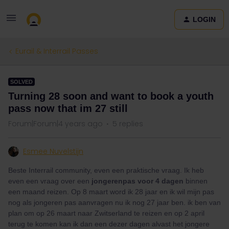
LOGIN
Eurail & Interrail Passes
SOLVED
Turning 28 soon and want to book a youth
pass now that im 27 still
Forum|Forum|4 years ago
5 replies
Esmee Nuvelstijn
Beste Interrail community, even een praktische vraag. Ik heb
even een vraag over een
jongerenpas
voor 4 dagen
binnen
een maand reizen. Op 8 maart word ik 28 jaar en ik wil mijn pas
nog als jongeren pas aanvragen nu ik nog 27 jaar ben. ik ben van
plan om op 26 maart naar Zwitserland te reizen en op 2 april
terug te komen kan ik dan een dezer dagen alvast het jongere