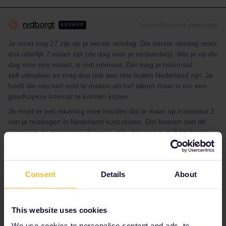
rvdborgt
Forum|Forum|4 years ago
R
ANSWER
Je moet nog 27 zijn op je eerste reisdag. Die eerste reisdag moet
dus uiterlijk 7 maart zijn (de dag voor je verjaardag). Wat je op die
dag voor reis maakt, is niet relevant. Dat mag je helemaal
zelf uitmaken en mag dus ook een reis buiten Nederland zijn. Je
hoeft die reis niet echt te maken als het alleen maar is om een
goedkopere Interrail te kunnen kopen.
Je moet er wel rekening mee houden dat je maar op maximaal 2
van je reisdagen in Nederland kunt reizen. Dat hoeven niet de
eerste en de laatste reisdagen te zijn; dat mag je zelf beslissen.
Als je meer dan 2 reisdagen in Nederland nodig hebt, dan moet
je daarvoor een ander kaartje kopen. Voor internationale reizen
dan tot de grens. Als je een abonnement hebt, kun je dat
Consent
Details
About
natuurlijk ook gebruiken. Netabonnementen gelden tot aan de
grens.
This website uses cookies
Please ask questions in the community and not via a
We use cookies to personalise content and ads, to