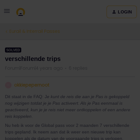
LOGIN
Eurail & Interrail Passes
SOLVED
verschillende trips
Forum|Forum|4 years ago
6 replies
okkiepepernoot
O
Dit staat in de FAQ: J
e kunt de reis die aan je Pas is gekoppeld
nog wijzigen totdat je je Pas activeert. Als je Pas eenmaal is
geactiveerd, kun je je reis niet meer ontkoppelen of een andere
reis koppelen
.
Nu heb ik voor de Global pass voor 2 maanden 7 verschillende
trips gepland. Ik neem aan dat ik weer een nieuwe trip kan
koppelen als de datum van de voorgaande trips is verlopen.