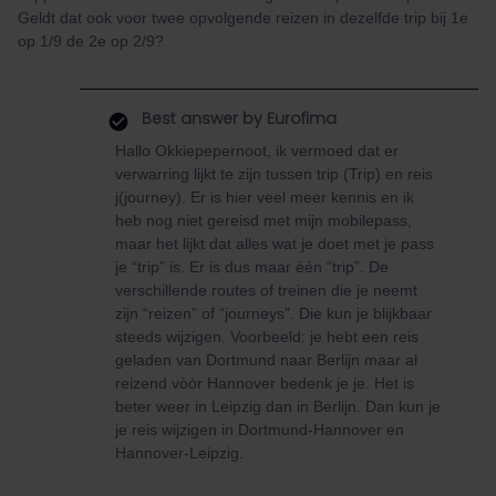
Geldt dat ook voor twee opvolgende reizen in dezelfde trip bij 1e
op 1/9 de 2e op 2/9?
Best answer by
Eurofima
Hallo Okkiepepernoot, ik vermoed dat er
verwarring lijkt te zijn tussen trip (Trip) en reis
j(journey). Er is hier veel meer kennis en ik
heb nog niet gereisd met mijn mobilepass,
maar het lijkt dat alles wat je doet met je pass
je “trip” is. Er is dus maar één “trip”. De
verschillende routes of treinen die je neemt
zijn “reizen” of “journeys”. Die kun je blijkbaar
steeds wijzigen. Voorbeeld: je hebt een reis
geladen van Dortmund naar Berlijn maar al
reizend vòòr Hannover bedenk je je. Het is
beter weer in Leipzig dan in Berlijn. Dan kun je
je reis wijzigen in Dortmund-Hannover en
Hannover-Leipzig.