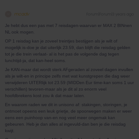
mcadv
Forum|Forum|3 years ago
M
Je hebt dus een pas met 7 reisdagen-waarvan er MAX 2 BINnen
NL ook mogen.
OP 1 reisdag kan je zoveel treintjes bestijgen als je wilt of
mogelijk is-doe je dat uiterlijk 23.59, dan blijft die reisdag gelden
tot je die trein verlaat- al is het pas de volgende dag tegen
lunchtijd-ja, dat kan-heel soms.
Je KAN-maar dat wordt sterk AFgeraden al zoveel dagen invullen
als je wilt-en in principe zelfs met wat kunstgrepen die dag weer
verwijderen UITERlijk tot 23.59 (MIDDen Eur time-kan soms 1 uur
verschillen) tevoren-maar als je dit al zo enorm veel
hoofdbrekens kost zou ik dat maar laten.
En waarom raden we dit in unisono af: stakingen, storingen, je
ontmoet opeens een leuk grietje, de spoorwegen maken er weer
eens een puinhoop van-en nog veel meer ongemak kan
gebeuren. Heb je dan alles al ingevuld-dan ben je die reisdag
kwijt.