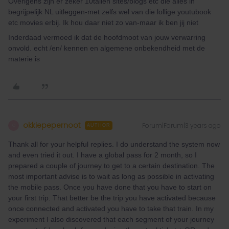
Overigens zijn er zeker 10tallen sites/blogs etc die alles in
begrijpelijk NL uitleggen-met zelfs wel van die lollige youtubook
etc movies erbij. Ik hou daar niet zo van-maar ik ben jij niet
Inderdaad vermoed ik dat de hoofdmoot van jouw verwarring
onvold. echt /en/ kennen en algemene onbekendheid met de
materie is
okkiepepernoot
Forum|Forum|3 years ago
O
AUTHOR
Thank all for your helpful replies. I do understand the system now
and even tried it out. I have a global pass for 2 month, so I
prepared a couple of journey to get to a certain destination. The
most important advise is to wait as long as possible in activating
the mobile pass. Once you have done that you have to start on
your first trip. That better be the trip you have activated because
once connected and activated you have to take that train. In my
experiment I also discovered that each segment of your journey