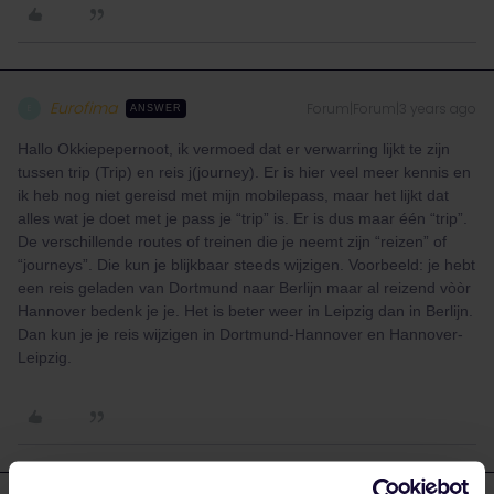
Eurofima
Forum|Forum|3 years ago
E
ANSWER
Hallo Okkiepepernoot, ik vermoed dat er verwarring lijkt te zijn
tussen trip (Trip) en reis j(journey). Er is hier veel meer kennis en
ik heb nog niet gereisd met mijn mobilepass, maar het lijkt dat
alles wat je doet met je pass je “trip” is. Er is dus maar één “trip”.
De verschillende routes of treinen die je neemt zijn “reizen” of
“journeys”. Die kun je blijkbaar steeds wijzigen. Voorbeeld: je hebt
een reis geladen van Dortmund naar Berlijn maar al reizend vòòr
Hannover bedenk je je. Het is beter weer in Leipzig dan in Berlijn.
Dan kun je je reis wijzigen in Dortmund-Hannover en Hannover-
Leipzig.