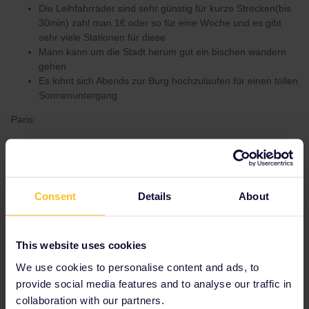
Die Leihfahrräder sind sehr günstig für kurze Strecken(bis
30min) zahl man 1€ oder so für eine Woche und es gibt
sehr viele Stationen für diese
Mann kann um die Stadt herum gut ein bischen wandern
gehen
Es lohnt sich Abends zur Burg hochzulaufen für einen tollen
Sonnenuntergang
Paris:
Gratis Eintritt in staatliche Museen in Frankreich für
Personen unter 26 aus der EU (man komm auch umsonst
auf den Arc de Triump)
Eiffelturm sollte Frühzeitig gebucht werden falls man ganz
Consent
Details
About
hoch will (Die Treppentickets bis zur Mitteletage öffnen ers
14 Tage vorher, falls sich das nicht geändert hat.)
Reservierungen zwischen Frankreich und Deutschland
This website uses cookies
bucht man am besten über die DB mit folgendem
link:
https://int.bahn.de/en/buchung/start?
We use cookies to personalise content and ads, to
KL=2&ET=PASSZUSCHLAG
(Haken bei nur Reservierung
provide social media features and to analyse our traffic in
nicht setzen)
collaboration with our partners.