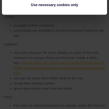
station
Use necessary cookies only
lots of parks
Zürich:
a couple of free museums
some boats are included in the local transport ticket for the
city
Ljubjana:
nice train museum for more details on some of the train
museums in europe check out this post i made a while
ago:
https://community.eurail.com/routes%2Ddestinations%
2D42/cool%2Dtrain%2Dmuseums%2Din%2Deurope%2D21
038
you can do some short hikes close to the city
cheap bike sharing system
great view sunset view from the castle
Paris:
free entry to national Museum for people under 26 from the