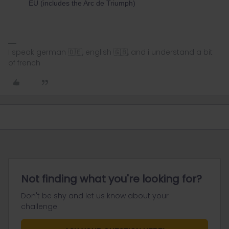
EU (includes the Arc de Triumph)
I speak german 🇩🇪, english 🇬🇧, and i understand a bit
of french
Not finding what you're looking for?
Don't be shy and let us know about your
challenge.