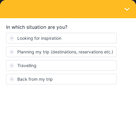
LOGIN
Routes & destinations
SOLVED
global pass 10 días 2 meses
Forum|Forum|3 years ago
3 replies
Piga Fredy
Hola, buen día! Mi esposa y yo deseamos realizar un viaje por
Europa en sep. y oct. con los siguientes recorridos: Madrid a
Santander (1), Santander a Burdeos (2), Burdeos a París (3),
Bruselas a Amsterdam (4), Amsterdam a Bruselas (5), Munich a
Venecia (6), Venecia a Milán (7), Milán Florencia (8), Florencia a
Roma (9) Barcelona a Madrid (10)... Mi pregunta es, ¿todos
estos viajes los podemos realizar con un global pass de 10 días