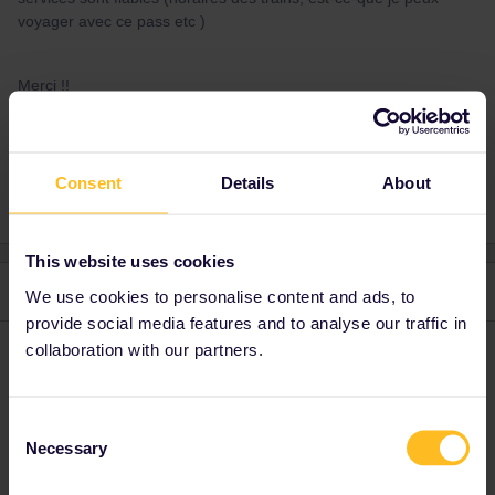
voyager avec ce pass etc )
Merci !!
Train
France
Reservation
Consent
Details
About
This website uses cookies
2 replies
Oldest first
We use cookies to personalise content and ads, to
provide social media features and to analyse our traffic in
collaboration with our partners.
BrendanDB
Forum|Forum|2 years ago
Bonjour,
Consent
Le pass France-Allemagne est une initatieve des gouvernements
Necessary
Selection
de France et Allemagne, donc un peu different que les autres
passes.