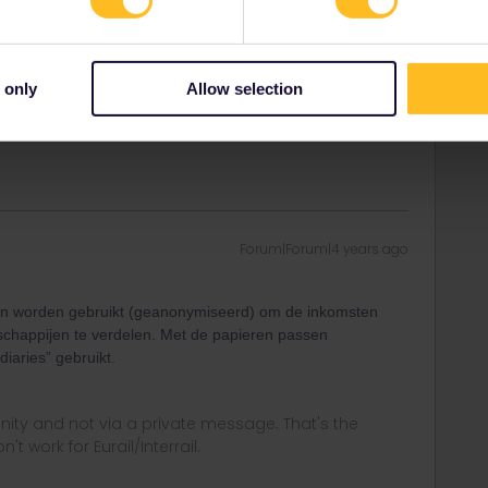
t. Nu wordt ik gevolgd door Eurorail….omdat ik elke pas in
ook een ticket?
 only
Allow selection
Forum|Forum|4 years ago
nen worden gebruikt (geanonymiseerd) om de inkomsten
happijen te verdelen. Met de papieren passen
iaries” gebruikt.
ity and not via a private message. That's the
t work for Eurail/Interrail.