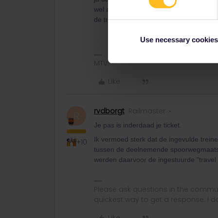
wel als een een 5 of 8 daagse kaart heb
de trein moet noteren, mijn pas is toch 
Use necessary cookies
MTV
Like
rvdborgt
Railmaster
R
Je pas is inderdaad je ticket.
Ik vermoed sterk dat de ingevulde trei
+10
tussen de deelnemende spoorwegmaatsc
werden daarvoor de ingestuurde "travel d
Please ask questions in the commun
quickest way to get a response. I don'
Like