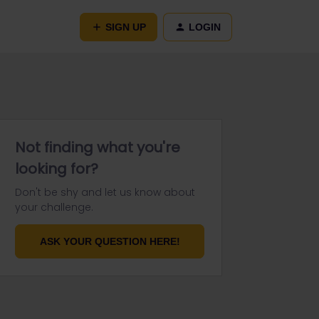
SIGN UP
LOGIN
Not finding what you're
looking for?
Don't be shy and let us know about
your challenge.
ASK YOUR QUESTION HERE!