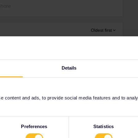
Share
Oldest first
Forum|Forum|4 years ago
nvullen in de travel diary (papieren pas) of toevoegen aan My
Bij een mobiele pas krijg je ook pas dan een QR-code.
Details
in een trein stapt.
ity and not via a private message. That's the
 content and ads, to provide social media features and to analyse
t work for Eurail/Interrail.
Preferences
Statistics
Forum|Forum|4 years ago
e noodzaak niet zo als je 3 mnd vrij reizen heb door Europa,