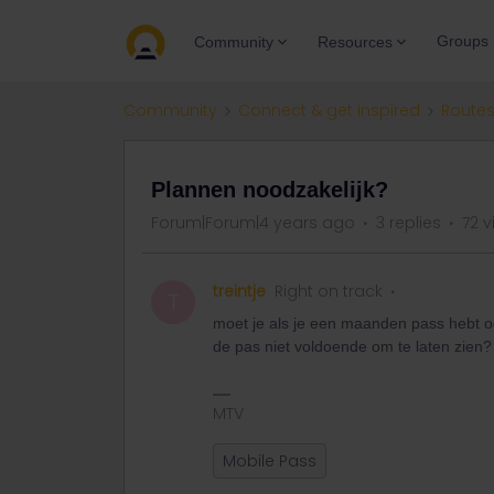
Groups
Community
Resources
Community
Connect & get inspired
Routes
Plannen noodzakelijk?
Forum|Forum|4 years ago
3 replies
72 v
treintje
Right on track
T
moet je als je een maanden pass hebt oo
de pas niet voldoende om te laten zien?
MTV
Mobile Pass