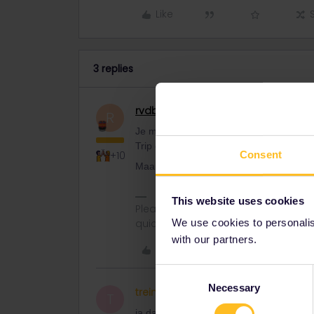
Like
3 replies
rvdborgt
Railmaster
R
Je moet altijd de treinen die je neemt i
Trip en dan aan My Pass (mobiele pas). 
Consent
+10
Maar je hoeft het pas te doen voordat je 
This website uses cookies
Please ask questions in the commun
We use cookies to personalise
quickest way to get a response. I don'
with our partners.
Like
Consent
Necessary
Selection
treintje
Right on track
AUTHOR
T
ja dat begrijp ik allemaal, maar ik zie d