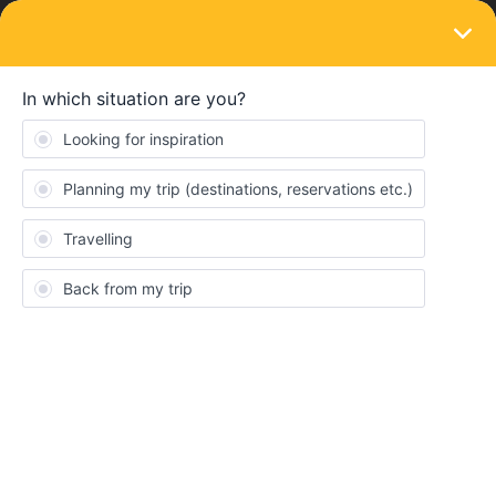
LOGIN
Train connections & reservations
SOLVED
chur tirano
Forum|Forum|2 years ago
6 replies
SylviaW
S
Bonjour, nous allons à Chur Tirano en trains 
régionaux mais j'ai lu qu'il y avait des wagons 
classiques dans le Bernina Express sans réserve, 
comment savons-nous s'il y a de la place ? MERCI