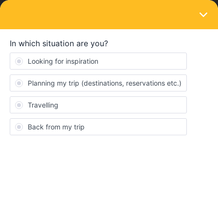
LOGIN
Train connections & reservations
SOLVED
Como hago para reservar asiento
Forum|Forum|5 months ago
1 reply
Oscar Spalter
O
He comprado el pase de 7 días en 1 mes. Uno para mí y otro
para mi esposa.
Los voy a activar en mayo pero quiero reservar los trayectos en
tren.
1- Cómo lo hago sin activar el pase?
2- Cómo hago para reservar asientos?