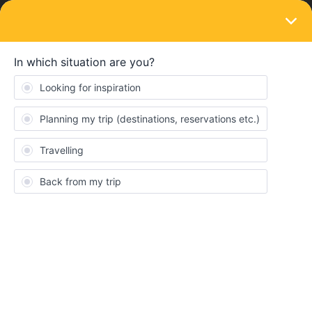
LOGIN
Train connections & reservations
Como pagar la reserva de asiento con čd
Forum|Forum|4 years ago
2 replies
Myriam Ceballos
Estoy intentando pagar la reserva de asientos con la línea ČD
pero no me da la opción en la página, alguien sabe cómo se
puede hacer on line? Cuento con un global pass de Eurail
Muchas gracias!
Reservation
seat