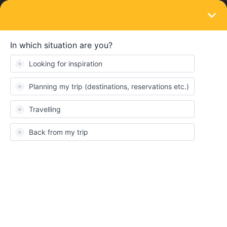
LOGIN
Train connections & reservations
SOLVED
From Londen to Broadstairs (Kent) - can't
find connections
Forum|Forum|4 years ago
2 replies
Leo Veltman
Is het mogelijk om van Londen naar Broadstairs (Kent) te reizen?
Als ik treintijden over deze reis opvraag krijg ik een melding: we
kunnen geen treinen vinden die overeenkomen met je
zoekopdracht.
Je begrijpt misschien wel ik ben een rookie!