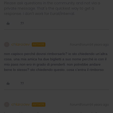
Please ask questions in the community and not via a
private message. That's the quickest way to get a
response. I don't work for Eurail/Interrail.
chiaradev
Forum|Forum|4 years ago
C
AUTHOR
non capisco perché dovrei rimborsarlo? io sto chiedendo un’altra
cosa. una mia amica ha due biglietti a suo nome perché io con il
mio pass non ero in grado di prenderli. non potrebbe andare
bene lo stesso? sto chiedendo questo. cosa c’entra il rimborso
chiaradev
Forum|Forum|4 years ago
C
AUTHOR