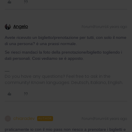
Angelo
Forum|Forum|4 years ago
Avete ricevuto un biglietto/prenotazione per tutti, con solo il nome
di una persona? è una prassi normale.
Se riesci mandaci la foto della prenotazione/biglietto togliendo i
dati personali. Cosi vediamo se è apposto.
Do you have any questions? Feel free to ask in the
community! Known languages: Deutsch, Italiano, English.
chiaradev
Forum|Forum|4 years ago
C
AUTHOR
praticamente io con il mio pass non riesco a prenotare i biglietti e