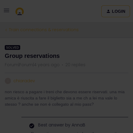
LOGIN
Train connections & reservations
SOLVED
Group reservations
Forum|Forum|4 years ago
20 replies
chiaradev
C
non riesco a pagare i treni che devono essere riservati. una mia
amica è riuscita a fare il biglietto sia a me ch a lei ma vale lo
stesso ? anche se non è collegato al mio pass?
Best answer by
AnnaB