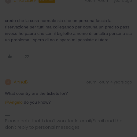
chiaradev
Forum|Forum|4 years ago
C
AUTHOR
credo che la cosa normale sia che un persona faccia la
riservazione per tutti ma collegando per ognuna un preciso pass.
invece ho paura che con il biglietto a nome di un’altra persona sia
un problema . spero di no e spero mi possiate aiutare
AnnaB
Forum|Forum|4 years ago
A
What country are the tickets for?
@Angelo
do you know?
Please note that I don't work for Interrail/Eurail and that I
don't reply to personal messages.