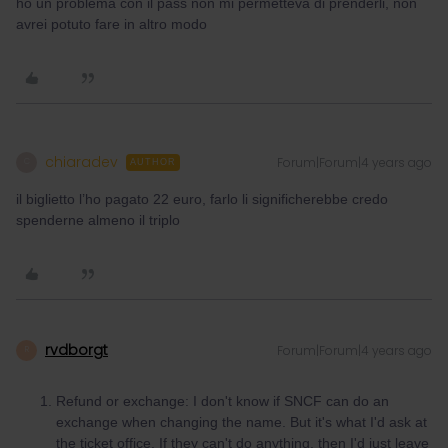
ho un problema con il pass non mi permetteva di prenderli, non
avrei potuto fare in altro modo
chiaradev
Forum|Forum|4 years ago
C
AUTHOR
il biglietto l’ho pagato 22 euro, farlo li significherebbe credo
spenderne almeno il triplo
rvdborgt
Forum|Forum|4 years ago
R
Refund or exchange: I don't know if SNCF can do an
exchange when changing the name. But it's what I'd ask at
the ticket office. If they can't do anything, then I'd just leave