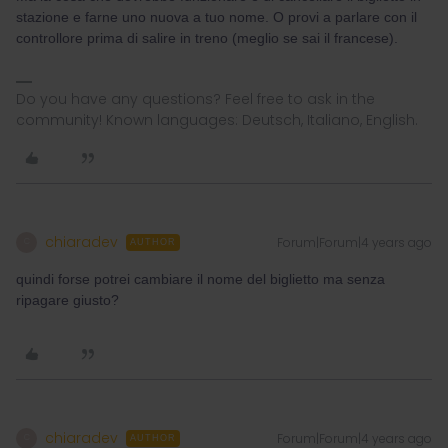
stazione e farne uno nuova a tuo nome. O provi a parlare con il
controllore prima di salire in treno (meglio se sai il francese).
Do you have any questions? Feel free to ask in the
community! Known languages: Deutsch, Italiano, English.
chiaradev
Forum|Forum|4 years ago
C
AUTHOR
quindi forse potrei cambiare il nome del biglietto ma senza
ripagare giusto?
chiaradev
Forum|Forum|4 years ago
C
AUTHOR