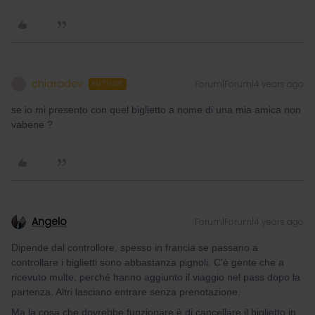
chiaradev
Forum|Forum|4 years ago
C
AUTHOR
se io mi presento con quel biglietto a nome di una mia amica non
vabene ?
Angelo
Forum|Forum|4 years ago
Dipende dal controllore, spesso in francia se passano a
controllare i biglietti sono abbastanza pignoli. C’è gente che a
ricevuto multe, perché hanno aggiunto il viaggio nel pass dopo la
partenza. Altri lasciano entrare senza prenotazione.
Ma la cosa che dovrebbe funzionare è di cancellare il biglietto in