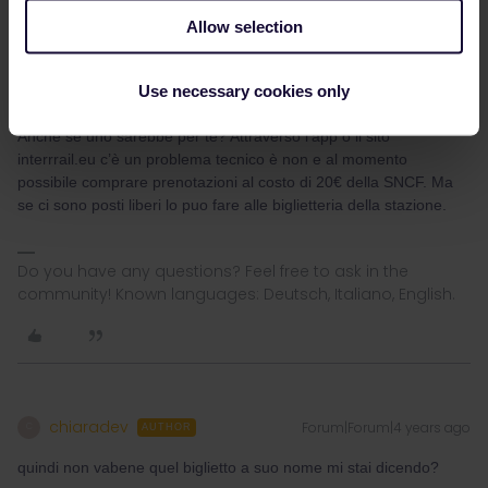
Allow selection
@rvdborgt
is it possible to change the name on a SNCF
reservation?
Use necessary cookies only
Ricapitolando: la tua amica a fatto 2 prenotazioni a suo nome?
Anche se uno sarebbe per te? Attraverso l’app o il sito
interrrail.eu c’è un problema tecnico è non e al momento
possibile comprare prenotazioni al costo di 20€ della SNCF. Ma
se ci sono posti liberi lo puo fare alle biglietteria della stazione.
Do you have any questions? Feel free to ask in the
community! Known languages: Deutsch, Italiano, English.
chiaradev
Forum|Forum|4 years ago
C
AUTHOR
quindi non vabene quel biglietto a suo nome mi stai dicendo?